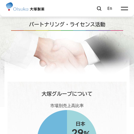
ペ
En
ー
ジ
内
を
パートナリング・ライセンス活動
移
動
す
る
た
め
の
リ
ン
ク
で
す
。
本
大塚グループについて
文
へ
市場別売上高比率
移
動
し
ま