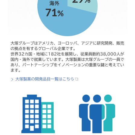
す
。
フ
ッ
タ
ー
へ
大塚グループはアメリカ、ヨーロッパ、アジアに研究開発、販売
移
の拠点を有するグローバル企業です。
動
世界32カ国・地域に182社を展開し、従業員数約38,000人が
し
国内・海外で就業しています。大塚製薬は大塚グループの一員で
ま
あり、パートナーシップをイノベーションの重要な鍵と考えてい
す
ます。
。
大塚製薬の開発品目一覧はこちら