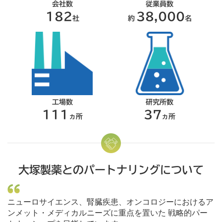
会社数
従業員数
182
38,000
社
約
名
工場数
研究所数
111
37
ヵ所
ヵ所
大塚製薬とのパートナリングについて
ニューロサイエンス、腎臓疾患、オンコロジーにおけるア
ンメット・メディカルニーズに重点を置いた
戦略的パー