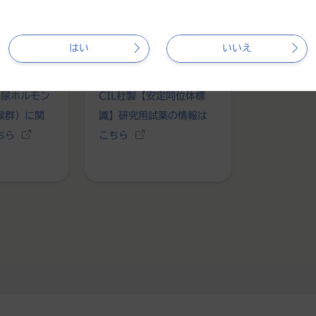
はい
いいえ
利尿ホルモン
CIL社製【安定同位体標
候群）に関
識】研究用試薬の情報は
ちら
こちら