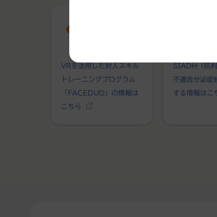
VRを活用した対人スキル
SIADH（抗
トレーニングプログラム
不適合分泌症
「FACEDUO」の情報は
する情報はこ
こちら