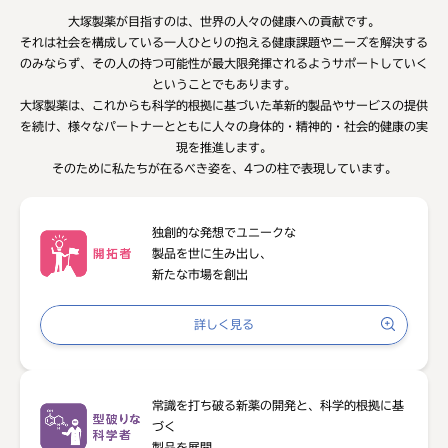
⼤塚製薬が⽬指すのは、世界の⼈々の健康への貢献です。
それは社会を構成している⼀⼈ひとりの抱える健康課題やニーズを解決する
のみならず、その⼈の持つ可能性が最⼤限発揮されるようサポートしていく
ということでもあります。
⼤塚製薬は、これからも科学的根拠に基づいた⾰新的製品やサービスの提供
を続け、様々なパートナーとともに⼈々の⾝体的・精神的・社会的健康の実
現を推進します。
そのために私たちが在るべき姿を、4つの柱で表現しています。
独創的な発想でユニークな
製品を世に生み出し、
新たな市場を創出
詳しく見る
常識を打ち破る新薬の開発と、
科学的根拠に基
づく
製品を展開