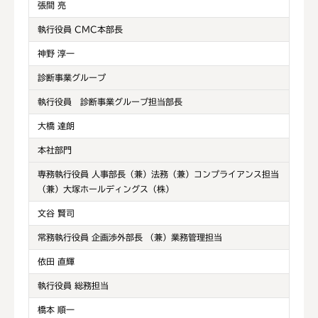
張間 亮
執行役員 CMC本部長
神野 淳一
診断事業グループ
執行役員 診断事業グループ担当部長
大橋 達朗
本社部門
専務執行役員 人事部長（兼）法務（兼）コンプライアンス担当
（兼）大塚ホールディングス（株）
文谷 賢司
常務執行役員 企画渉外部長 （兼）業務管理担当
依田 直輝
執行役員 総務担当
橋本 順一