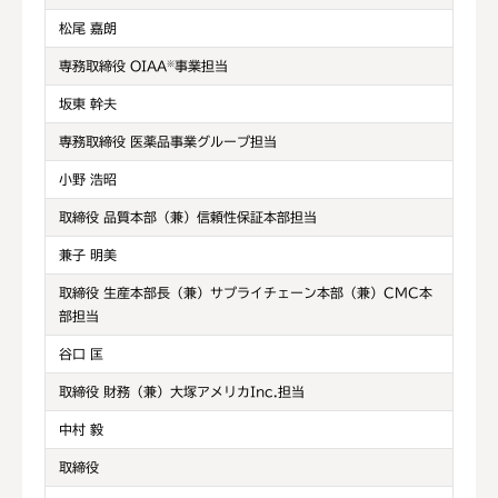
松尾 嘉朗
専務取締役 OIAA
事業担当
※
坂東 幹夫
専務取締役 医薬品事業グループ担当
小野 浩昭
取締役 品質本部（兼）信頼性保証本部担当
兼子 明美
取締役 生産本部長（兼）サプライチェーン本部（兼）CMC本
部担当
谷口 匡
取締役 財務（兼）大塚アメリカInc.担当
中村 毅
取締役