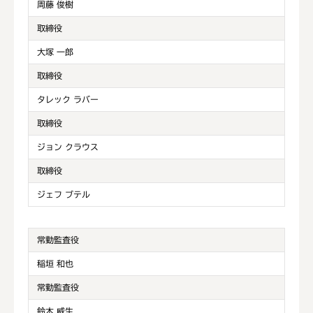
周藤 俊樹
取締役
大塚 一郎
取締役
タレック ラバー
取締役
ジョン クラウス
取締役
ジェフ ブテル
常勤監査役
稲垣 和也
常勤監査役
鈴木 威生