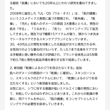
る器官「皮膚」においても20年以上にわたり研究を重ねてきまし
た。
2008年に誕生した「UL・OS（ウル・オス）」は、「肌の健康」
というコスメディクス発想に基づき開発され、「紫外線」、「乾
燥」、「汚れ」を肌へのダメージの原因 3大要素ととらえ、男性の
肌を「守る」、「うるおす」、「洗う」 のラインアップにて拡充
してきました。現在では7種類15アイテムが揃う、頭からつま先ま
でトータルケアできるスキンケアブランドとなっています。
30，40代以上の男性を対象とした化粧品が次々と発売される中、
女性向けのような重ね付けもいらず、たった1本で全身をケアでき
る手軽感と使い勝手の良さが評価され、ブランド全体売上は5年間
で約3.7倍と男性化粧品市場を牽引する形で成長しています。
2. 新効能「乾燥による小ジワを目立たなくする」追加
肌へのダメージの原因の一つ「乾燥」に着目し、スキンローショ
ン、スキンミルクの2アイテムにおいて、「乾燥による小ジワを目
立たなくする」という新効能を追加しました。
女性に比べ、シワに対する意識が低いミドルエイジ層の男性におい
て、対処しているのはわずかにとどまります。これからの乾燥の季
節に、同アイテムを中心に、「肌の健康」をコンセプトとしたエイ
ジングケアの必要性を訴求していきます。