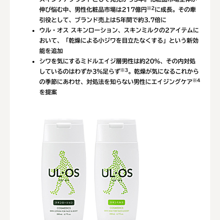
※2
伸び悩む中、男性化粧品市場は217億円
に成長。その牽
引役として、ブランド売上は5年間で約3.7倍に
ウル・オス スキンローション、スキンミルクの2アイテムに
おいて、「乾燥による小ジワを目立たなくする」という新効
能を追加
シワを気にするミドルエイジ層男性は約20％、その内対処
※3
しているのはわずか3％足らず
。乾燥が気になるこれから
※4
の季節にあわせ、対処法を知らない男性にエイジングケア
を提案