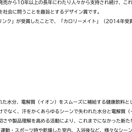
発売から10年以上の長年にわたり人々から支持され続け、こ
を社会に問うことを趣旨とするデザイン賞です。
リンク」が受賞したことで、「カロリーメイト」（2014年受
れた水分、電解質（イオン）をスムーズに補給する健康飲料と
けでなく、汗をかくあらゆるシーンで失われた水分と電解質（
切さや製品理解を高める活動により、これまでになかった新た
り運動・スポーツ時や乾燥した室内、入浴後など、様々なシー