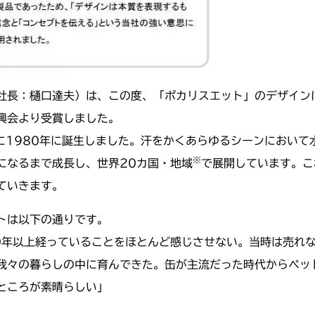
社長：樋口達夫）は、この度、「ポカリスエット」のデザイン
興会より受賞しました。
に1980年に誕生しました。汗をかくあらゆるシーンにおい
※
になるまで成長し、世界20カ国・地域
で展開しています。こ
ていきます。
トは以下の通りです。
0年以上経っていることをほとんど感じさせない。当時は売れ
我々の暮らしの中に育んできた。缶が主流だった時代からペッ
ところが素晴らしい」