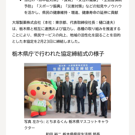
予防」「スポーツ振興」「災害対策」などの知見やノウハウ
を活かし、県民の健康維持・増進、健康寿命の延伸に貢献
大塚製薬株式会社（本社：東京都、代表取締役社長：樋口達夫）
は、栃木県と相互に連携および協力し、各種の取り組みを推進する
ことにより、県民サービスの向上、地域の活性化を図ることを目的
とした本協定を2月23日に締結しました。
栃木県庁で行われた協定締結式の様子
写真 左から: とちまるくん 栃木県マスコットキャラ
クター
和田 裕二 栃木県県民生活部 部長