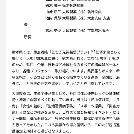
鈴木 誠一 栃木県副知事
山﨑 正三 大塚製薬（株）執行役員
池内 呉郎 大塚製薬（株）大宮支店 支店
長
高木 英俊 大塚製薬（株）宇都宮出張所
所長
※1
栃木県では、重点戦略「とちぎ元気発信プラン」
に将来像として
掲げる「人も地域も真に輝く 魅力あふれる元気な"とちぎ"」実現
のため、県民、企業、行政など地域社会のすべての構成員が一体と
なり、各種プロジェクトに取り組んでいます。県民誰もが未来に希
望を抱き、ふるさとに誇りを持てる栃木づくりを進め、全国に、海
外に、「とちぎの元気を発信」していくことを目指しています。
大塚製薬は、生命関連企業として、各自治体と連携し人々の健康維
持・増進に貢献すべく活動しています。当社は「熱中症対策」「食
育」「女性の健康」「生活習慣病予防」「スポーツ振興」「災害対
策」分野などの強みを活かし、これまで県と協働でイベント・セミ
ナー開催、講師派遣など、県民の健康維持・増進に関する啓発活動
を行ってきました。これら実績から得た信頼から、このたび包括連
携協定を締結する運びとなりました。