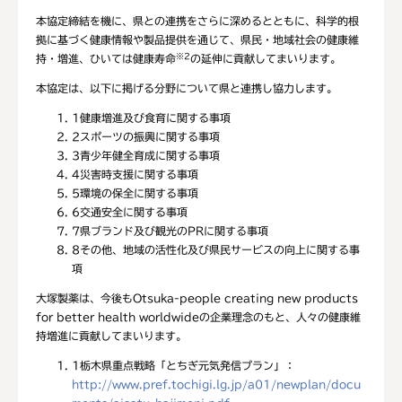
本協定締結を機に、県との連携をさらに深めるとともに、科学的根
拠に基づく健康情報や製品提供を通じて、県民・地域社会の健康維
※2
持・増進、ひいては健康寿命
の延伸に貢献してまいります。
本協定は、以下に掲げる分野について県と連携し協力します。
1
健康増進及び食育に関する事項
2
スポーツの振興に関する事項
3
青少年健全育成に関する事項
4
災害時支援に関する事項
5
環境の保全に関する事項
6
交通安全に関する事項
7
県ブランド及び観光のPRに関する事項
8
その他、地域の活性化及び県民サービスの向上に関する事
項
大塚製薬は、今後もOtsuka-people creating new products
for better health worldwideの企業理念のもと、人々の健康維
持増進に貢献してまいります。
1
栃木県重点戦略「とちぎ元気発信プラン」：
http://www.pref.tochigi.lg.jp/a01/newplan/docu