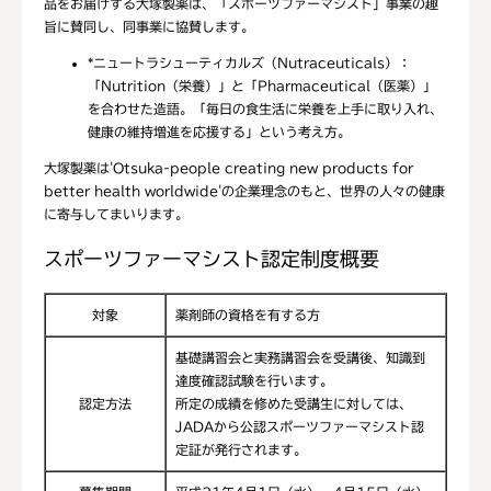
品をお届けする大塚製薬は、「スポーツファーマシスト」事業の趣
旨に賛同し、同事業に協賛します。
*
ニュートラシューティカルズ（Nutraceuticals）：
「Nutrition（栄養）」と「Pharmaceutical（医薬）」
を合わせた造語。「毎日の食生活に栄養を上手に取り入れ、
健康の維持増進を応援する」という考え方。
大塚製薬は'Otsuka-people creating new products for
better health worldwide'の企業理念のもと、世界の人々の健康
に寄与してまいります。
スポーツファーマシスト認定制度概要
対象
薬剤師の資格を有する方
基礎講習会と実務講習会を受講後、知識到
達度確認試験を行います。
認定方法
所定の成績を修めた受講生に対しては、
JADAから公認スポーツファーマシスト認
定証が発行されます。