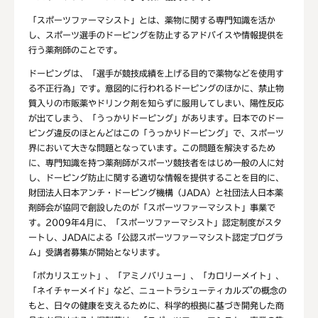
「スポーツファーマシスト」とは、薬物に関する専門知識を活か
し、スポーツ選手のドーピングを防止するアドバイスや情報提供を
行う薬剤師のことです。
ドーピングは、「選手が競技成績を上げる目的で薬物などを使用す
る不正行為」です。意図的に行われるドーピングのほかに、禁止物
質入りの市販薬やドリンク剤を知らずに服用してしまい、陽性反応
が出てしまう、「うっかりドーピング」があります。日本でのドー
ピング違反のほとんどはこの「うっかりドーピング」で、スポーツ
界において大きな問題となっています。この問題を解決するため
に、専門知識を持つ薬剤師がスポーツ競技者をはじめ一般の人に対
し、ドーピング防止に関する適切な情報を提供することを目的に、
財団法人日本アンチ・ドーピング機構（JADA）と社団法人日本薬
剤師会が協同で創設したのが「スポーツファーマシスト」事業で
す。2009年4月に、「スポーツファーマシスト」認定制度がスタ
ートし、JADAによる「公認スポーツファーマシスト認定プログラ
ム」受講者募集が開始となります。
「ポカリスエット」、「アミノバリュー」、「カロリーメイト」、
*
「ネイチャーメイド」など、ニュートラシューティカルズ
の概念の
もと、日々の健康を支えるために、科学的根拠に基づき開発した商