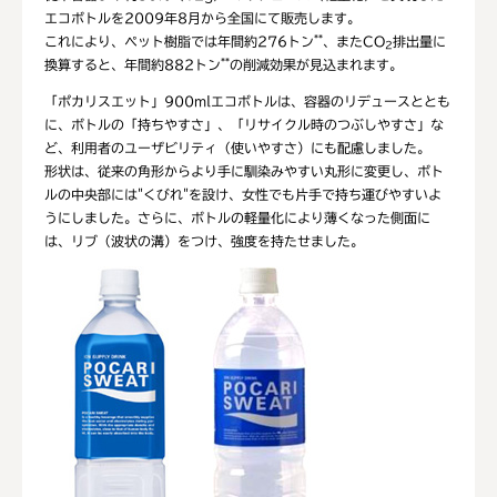
エコボトルを2009年8月から全国にて販売します。
**
これにより、ペット樹脂では年間約276トン
、またCO
排出量に
2
**
換算すると、年間約882トン
の削減効果が見込まれます。
「ポカリスエット」900mlエコボトルは、容器のリデュースととも
に、ボトルの「持ちやすさ」、「リサイクル時のつぶしやすさ」な
ど、利用者のユーザビリティ（使いやすさ）にも配慮しました。
形状は、従来の角形からより手に馴染みやすい丸形に変更し、ボト
ルの中央部には"くびれ"を設け、女性でも片手で持ち運びやすいよ
うにしました。さらに、ボトルの軽量化により薄くなった側面に
は、リブ（波状の溝）をつけ、強度を持たせました。