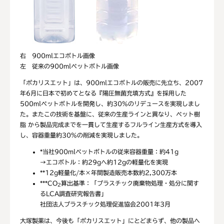
右 900mlエコボトル画像
左 従来の900mlペットボトル画像
「ポカリスエット」は、900mlエコボトルの販売に先立ち、2007
年6月に日本で初めてとなる『陽圧無菌充填方式』を採用した
500mlペットボトルを開発し、約30%のリデュースを実現しまし
た。またこの技術を基盤に、従来の生産ラインと異なり、ペット樹
脂 から製品完成までを一貫して生産するフルライン生産方式を導入
し、容器重量約30%の削減を実現しました。
*
当社900mlペットボトルの従来容器重量：約41g
→エコボトル：約29gへ約12gの軽量化を実現
**
12g軽量化/本×年間製造販売本数約2,300万本
***
CO
算出基準：「プラスチック廃棄物処理・処分に関す
2
るLCA調査研究報告書」
社団法人プラスチック処理促進協会2001年3月
大塚製薬は、今後も「ポカリスエット」にとどまらず、他の製品へ