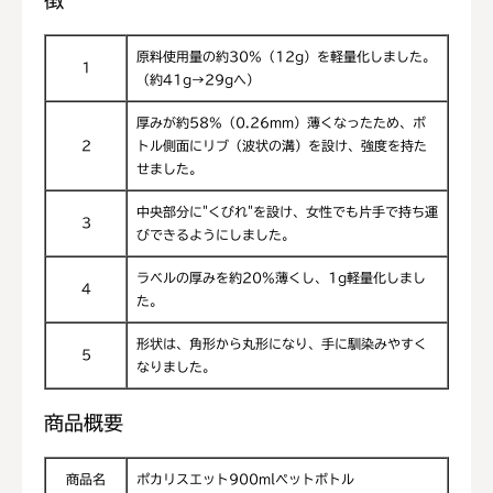
徴
原料使用量の約30%（12g）を軽量化しました。
1
（約41g→29gへ）
厚みが約58%（0.26mm）薄くなったため、ボ
2
トル側面にリブ（波状の溝）を設け、強度を持た
せました。
中央部分に"くびれ"を設け、女性でも片手で持ち運
3
びできるようにしました。
ラベルの厚みを約20%薄くし、1g軽量化しまし
4
た。
形状は、角形から丸形になり、手に馴染みやすく
5
なりました。
商品概要
商品名
ポカリスエット900mlペットボトル