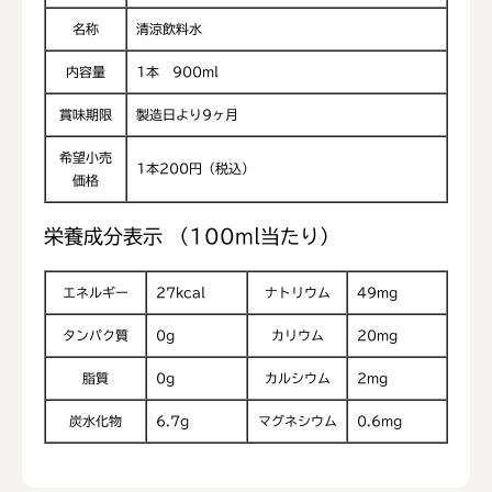
名称
清涼飲料水
内容量
1本 900ml
賞味期限
製造日より9ヶ月
希望小売
1本200円（税込）
価格
栄養成分表示 （100ml当たり）
エネルギー
27kcal
ナトリウム
49mg
タンパク質
0g
カリウム
20mg
脂質
0g
カルシウム
2mg
炭水化物
6.7g
マグネシウム
0.6mg