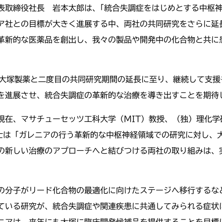
表取締役社長 岩本太郎は、｢統合失調症をはじめとする中枢
ア社との目標が大きく進展する中、両社の共同研究をさらに延
革新的な医薬品を創出し、我々の製品や開発中の化合物と共に
は「大塚製薬と二度目の共同研究期間の延長に至り、継続して支
を進展させ、統合失調症の革新的な治療を導き出すことを期待
現在、マサチューセッツ工科大学（MIT）教授、（独）理化学
博士は「ガレニアの行う革新的な中枢神経領域での研究に対し、
の新しい治療のアプローチへと結びつける両社の取り組みは、
の分子がリード化合物の最適化に向けたステージへ移行するな
ている研究が、統合失調症や関連疾患に共通してみられる症状