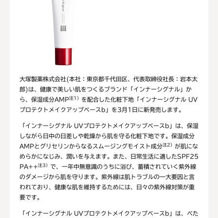
大塚製薬株式会社(本社：東京都千代田区、代表取締役社長：岩本太
郎)は、健康で美しい肌をつくるブランド「インナーシグナル」か
注1）
ら、保湿成分AMP
を配合した化粧下地「インナーシグナル UV
プロテクトメイクアップベースb」を3月1日に新発売します。
「インナーシグナル UVプロテクトメイクアップベースb」は、保湿
しながら日中の日差しや乾燥から肌を守る化粧下地です。保湿成分
注2）
AMPとグリセリンからなるスムージングモイスト成分
が肌にな
めらかになじみ、潤いを与えます。また、日常生活に適したSPF25
注3）
PA++
で、一年中無意識のうちに浴び、蓄積されていく紫外線
のダメージから肌を守ります。紫外線は肌トラブルの一大要因と言
われており、健康な肌を維持するためには、日々の紫外線対策が重
要です。
「インナーシグナル UVプロテクトメイクアップベースb」は、べた