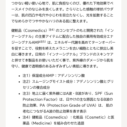
つかない軽い使い心地で、肌に負担なくのび、優れた下地効果でベ
ースメイクのなじみを良くします。さらりとした感触の球状パウダ
ーは、肌の凹凸や毛穴や小じわを目立たなくし、光を拡散すること
でなめらかでつややかなハリのある肌に整えます。
注4）
健粧品（Cosmedics）
のコンセプトのもと開発された「イン
ナーシグナル」の主要アイテムに配合した独自の薬用有効成分エナ
注5）
ジーシグナルAMP
は、エネルギー代謝を高めてターンオーバー
を促すことで、役割を終えたメラニンを古い細胞とともに排出し美
白に導きます。日常の「インナーシグナル」ブランドのスキンケア
と併せて本製品をお使いいただく事で、紫外線のダメージから肌を
守り、健康で透明感のあるみずみずしい素肌に導きます。
注1）
保湿成分AMP：アデノシンリン酸
注2）
スムージングモイスト成分：アデノシンリン酸とグリ
セリンの複合成分
注3）
地上に届く紫外線にはA波・B波があり、SPF（Sun
Protection Factor）は、日やけの主な原因となるB波の
防止効果、PA（Protection Grade of UVA）は、 肌の
老化につながるA波の防止効果を表す表示
注4）
健粧品（Cosmedics）：化粧品（Cosmetic）と医
薬品（Medicine）を組み合わせた造語