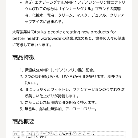
注5）
エナジーシグナルAMP：アデノシン一リン酸二ナトリ
ウムOT/この成分は「インナーシグナル」ブランドの美容
液、化粧水、乳液、クリーム、マスク、デュアル、クリアア
ップアイズに含まれる。
大塚製薬は'Otsuka-people creating new products for
better health worldwide'の企業理念のもと、世界の人々の健康
に寄与してまいります。
商品特徴
保湿成分AMP（アデノシンリン酸）配合。
2つの紫外線(UV-B、UV-A)から肌を守ります。SPF25
PA++。
肌にしっかりとフィットし、ファンデーションのくずれを防
ぎ美しい仕上がりが持続します。
さらっとした使用感で肌を明るく整えます。
無香料、鉱物油無添加、アルコールフリー。
商品概要