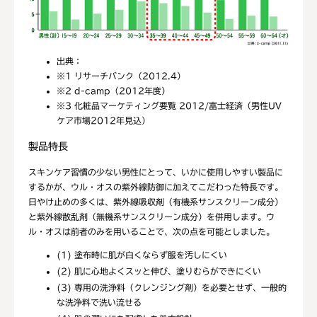
出典：
※1
リサーチバンク（2012.4）
※2
d-camp（2012年度）
※3
化粧品マーケティング要覧 2012/富士経済（男性UV
ケア市場2012年見込）
製品特長
スキンケア習慣の少ない男性にとって、いかに使用しやすい製品に
するかが、ウル・オスの紫外線防御に加えてこだわった特長です。
日やけ止めの多くは、紫外線吸収剤（有機系サンスクリーン成分）
と紫外線散乱剤（無機系サンスクリーン成分）を併用します。ウ
ル・オスは前者のみを用いることで、次の点を可能としました。
(1) 塗布時に肌が白くならず服を汚しにくい
(2) 肌に心地よくスッと伸び、塗りむらができにくい
(3) 専用の洗浄料（クレンジング剤）を必要とせず、一般的
な洗浄料で洗い流せる