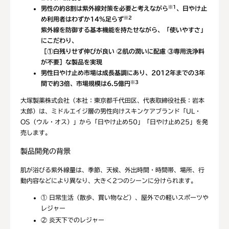
※1
男性の約8割は紫外線対策を必要と考えながら
、日やけ止
※2
め利用者はわずか14%足らず
紫外線を防御する基本機能を持たせながら、「使いやすさ｣
にこだわり、
［①白残りせず伸びが良い ②肌の潤いに配慮 ③専用洗浄料
が不要］な製品を実現
男性日やけ止め市場は成長基調にあり、2012年までの3年
※3
間で約3倍、市場規模は6.5億円
大塚製薬株式会社（本社：東京都千代田区、代表取締役社長：岩本
太郎）は、ミドルエイジ層の男性向けスキンケアブランド「UL・
OS（ウル・オス）」から「日やけ止め50」「日やけ止め25」を発
売します。
製品開発の背景
肌が浴びる紫外線量は、季節、天候、外出時間・時間帯、場所、行
動内容などにより異なり、大きく2つのシーンに分けられます。
① 日常生活（散歩、買い物など）、屋外での軽いスポーツや
レジャー
② 炎天下でのレジャー