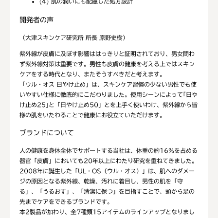
(4) 肌の潤いにも配慮した処方設計
開発者の声
（大津スキンケア研究所 所長 原野史樹）
紫外線が皮膚に及ぼす影響ははっきりと証明されており、男女問わ
ず紫外線対策は重要です。男性も皮膚の健康を考える上ではスキン
ケアをする時代となり、またそうすべきだと考えます。
「ウル・オス 日やけ止め」は、スキンケア習慣の少ない男性でも使
いやすい仕様に徹底的にこだわりました。使用シーンによって｢日や
け止め25｣と「日やけ止め50」とを上手く使いわけ、紫外線から皆
様の肌をいたわることで健康にお役立ていただけます。
ブランドについて
人の健康を身体全体でサポートする当社は、体重の約16％を占める
器官「皮膚」においても20年以上にわたり研究を重ねてきました。
2008年に誕生した「UL・OS（ウル・オス）」は、肌へのダメー
ジの原因となる紫外線、乾燥、汚れに着目し、男性の肌を「守
る」、「うるおす」、「清潔に保つ」を目指すことで、頭から足の
先までケアをできるブランドです。
本2製品が加わり、全7種類15アイテムのラインアップとなりまし