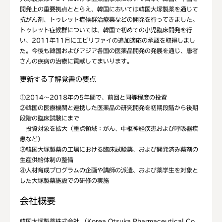
開発上の重要拠点ととらえ、韓国においては韓国大塚製薬を通じて
抗がん剤、トゥレット症候群治療薬などの開発を行ってきました。
トゥレット症候群については、韓国で初めての小児臨床開発を行
い、2011年11月にエビリファイの追加適応の承認を取得しまし
た。今後も韓国およびアジア各国の医薬品開発の発展を通じ、患者
さんの疾病の治療に貢献してまいります。
更新する了解覚書の要点
①2014～2018年の5年間で、前回と同等程度の投資
②韓国の医療機関と連携した医薬品の研究開発を初期段階から後期
段階の臨床試験にまで
投資対象を拡大（重点領域：がん、中枢神経疾患および呼吸器疾
患など）
③韓国大塚製薬の工場における臨床試験薬、および開発済み薬剤の
生産供給体制の整備
④人材育成プログラムの企画や講師の派遣、および薬学生を対象と
した大塚製薬施設での研修の実施
会社概要
韓国大塚製薬株式会社 （Korea Otsuka Pharmaceutical Co.,