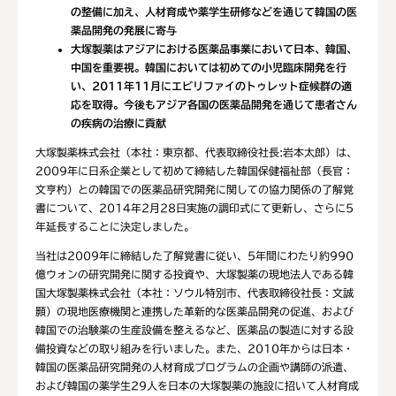
の整備に加え、人材育成や薬学生研修などを通じて韓国の医
薬品開発の発展に寄与
大塚製薬はアジアにおける医薬品事業において日本、韓国、
中国を重要視。韓国においては初めての小児臨床開発を行
い、2011年11月にエビリファイのトゥレット症候群の適
応を取得。今後もアジア各国の医薬品開発を通じて患者さん
の疾病の治療に貢献
大塚製薬株式会社（本社：東京都、代表取締役社長:岩本太郎）は、
2009年に日系企業として初めて締結した韓国保健福祉部（長官：
文亨杓）との韓国での医薬品研究開発に関しての協力関係の了解覚
書について、2014年2月28日実施の調印式にて更新し、さらに5
年延長することに決定しました。
当社は2009年に締結した了解覚書に従い、5年間にわたり約990
億ウォンの研究開発に関する投資や、大塚製薬の現地法人である韓
国大塚製薬株式会社（本社：ソウル特別市、代表取締役社長：文誠
顥）の現地医療機関と連携した革新的な医薬品開発の促進、および
韓国での治験薬の生産設備を整えるなど、医薬品の製造に対する設
備投資などの取り組みを行いました。また、2010年からは日本・
韓国の医薬品研究開発の人材育成プログラムの企画や講師の派遣、
および韓国の薬学生29人を日本の大塚製薬の施設に招いて人材育成