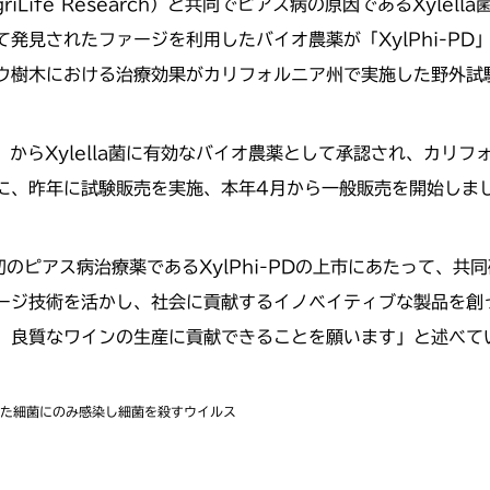
riLife Research）と共同でピアス病の原因であるXyle
発見されたファージを利用したバイオ農薬が「XylPhi-P
ウ樹木における治療効果がカリフォルニア州で実施した野外試
）からXylella菌に有効なバイオ農薬として承認され、カリ
に、昨年に試験販売を実施、本年4月から一般販売を開始しま
界初のピアス病治療薬であるXylPhi-PDの上市にあたって、
ージ技術を活かし、社会に貢献するイノベイティブな製品を創
、良質なワインの生産に貢献できることを願います」と述べて
た細菌にのみ感染し細菌を殺すウイルス