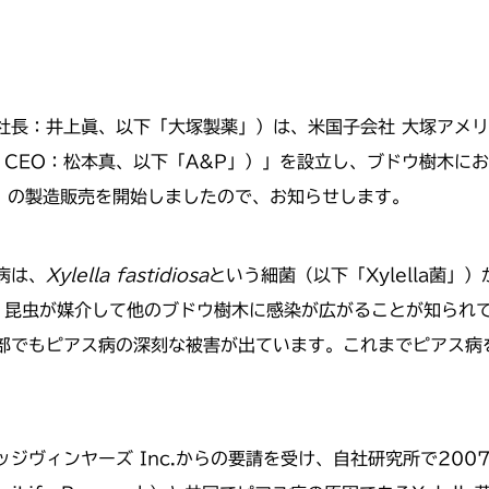
井上眞、以下「大塚製薬」）は、米国子会社 大塚アメリカ Inc.
 CEO：松本真、以下「A&P」）」を設立し、ブドウ樹木に
ー）」の製造販売を開始しましたので、お知らせします。
病は、
Xylella fastidiosa
という細菌（以下「Xylella菌
染し、昆虫が媒介して他のブドウ樹木に感染が広がることが知ら
部でもピアス病の深刻な被害が出ています。これまでピアス病
ジヴィンヤーズ Inc.からの要請を受け、自社研究所で20