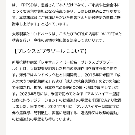
は、「PTSDは、患者さんご本人だけでなく、ご家族や社会全体に
とっても深刻な負担となる疾患であり、しばしば見過ごされがちで
す。本臨床試験にご参加いただいた患者さんと治験機関の皆様に感
謝申し上げます」と述べています。
大塚製薬とルンドベックは、このたびのCRLの内容についてFDAと
精査を行い、今後の適切な対応策を決定してまいります。
【ブレクスピプラゾールについて】
新規抗精神病薬「レキサルティ（一般名：ブレクスピプラゾー
ル）」は、大塚製薬が創製した独自の薬理作用を有する化合物で
す。海外ではルンドベック社と共同開発し、2015年に米国で「成
人の大うつ病補助療法」および「成人の統合失調症」の2つの効能
で承認され、現在、日本を含めた約60の国・地域で展開していま
す。2023年5月には、米国で初めてとなる「アルツハイマー型認
知症に伴うアジテーション」の効能追加の承認を米国FDAより取得
しました。日本でも、2024年9月に「アルツハイマー型認知症に
伴う焦燥感、易刺激性、興奮に起因する、過活動又は攻撃的言動」
の効能追加の承認を取得しています。