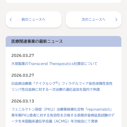
前のニュースへ
次のニュースへ
医療関連事業の最新ニュース
2026.03.27
大塚製薬のTranscend Therapeutics社買収について
2026.03.27
®
白血病治療薬「アイクルシグ
」フィラデルフィア染色体陽性急性
リンパ性白血病に対する一次治療の適応追加を国内で申請
2026.03.13
フェニルケトン尿症（PKU）治療薬候補化合物「repinatrabit」
青年期PKU患者に対する有効性を示唆する長期非盲検延長試験のデ
ータを米国臨床遺伝学会議（ACMG）年次総会にて発表