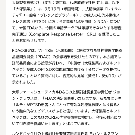
大塚製薬株式会社（本社：東京都、代表取締役社長 井上 眞、以下
「大塚製薬」）は、9月19日（米国時間）、抗精神病薬「レキサル
®
ティ
（一般名：ブレクスピプラゾール）」の成人の心的外傷後ス
トレス障害（PTSD）における効能追加承認申請（sNDA）につい
て、米国FDAから、今回の申請データでは承認できないとする審査
完了通知（Complete Response Letter：CRL）を受理したこ
とをお知らせします。
FDAの決定は、7月18日（米国時間）に開催された精神薬理学医薬
品諮問委員会（PDAC）の会議結果を受けたものです。本会議では
諮問委員会による投票が行われ、「申請者（大塚製薬およびルンド
ベック）が成人のPTSDの効能追加における十分なデータを提供し
ているか」という質問に対し、否定的な見解（賛成1：反対10）が
示されました。
大塚ファーマシューティカルD&Cの上級副社長兼医学責任者 ジョ
ン・クラウスは、「FDAの決定を尊重いたしますが、私たちはレキ
サルティがPTSD患者さんにとって有効な治療選択肢となり得ると
いう臨床的なエビデンスがあると信じています。大塚製薬とルンド
ベックは、このたびのCRLの内容を慎重に検討し、今後の対応につ
いて引き続き協議いたします」と述べています。
ルンドベック社の上級副社長兼研究開発責任者 ヨハン・ルスマン