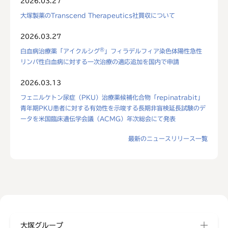
2026.03.27
大塚製薬のTranscend Therapeutics社買収について
2026.03.27
®
白血病治療薬「アイクルシグ
」フィラデルフィア染色体陽性急性
リンパ性白血病に対する一次治療の適応追加を国内で申請
2026.03.13
フェニルケトン尿症（PKU）治療薬候補化合物「repinatrabit」
青年期PKU患者に対する有効性を示唆する長期非盲検延長試験のデ
ータを米国臨床遺伝学会議（ACMG）年次総会にて発表
最新のニュースリリース一覧
大塚グループ