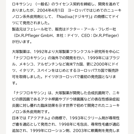
ロキサシン」（一般名）のライセンス契約を締結し、開発を進めて
おりましたが、2004年4月1日 ヨーロッパではじめてのニューキ
ノロン系外皮用剤として、『Nadixa(ナジキサ)』の商標にてドイ
ツにて発売されました。
製造元はフェレール社で、販売はドクター・アール・フレガー社
（Dr.R.Pfleger GmbH、本社：ドイツ、CEO：Dr.R.Pfleger）
が行います。
大塚製薬は、1992年より大塚製薬フランクフルト研究所を中心に
「ナジフロキサシン」の海外での開発を行い、1999年にはブラジ
ル、メキシコ、アルゼンチンなど南米7カ国、更に2000年にドイ
ツ、イタリア、スペインをはじめとするヨーロッパ7カ国で販売許
可を取得しました。ドイツがヨーロッパで最初の発売国となりま
す。
「ナジフロキサシン」は、大塚製薬が開発した合成抗菌剤で、ニキ
ビの原因菌であるアクネ桿菌やブドウ球菌属などの表在性感染症起
炎菌に対し優れた臨床効果を示す世界で初めて開発されたニューキ
ノロン系外皮用剤です。
日本では『アクアチム』の商標で、1993年にクリーム剤が尋常性
ざ瘡を適応として発売され、1998年に毛包炎、尋常性毛瘡が適応
追加され、1999年にローション剤、2003年に軟膏剤を発売しま