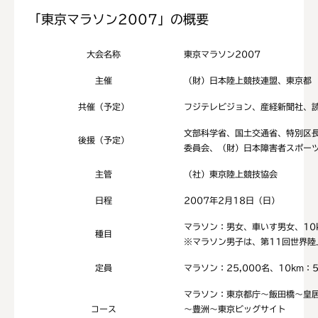
「東京マラソン2007」の概要
大会名称
東京マラソン2007
主催
（財）日本陸上競技連盟、東京都
共催（予定）
フジテレビジョン、産経新聞社、
文部科学省、国土交通省、特別区
後援（予定）
委員会、（財）日本障害者スポー
主管
（社）東京陸上競技協会
日程
2007年2月18日（日）
マラソン：男女、車いす男女、10
種目
※マラソン男子は、第11回世界陸
定員
マラソン：25,000名、10km：5
マラソン：東京都庁～飯田橋～皇
コース
～豊洲～東京ビッグサイト