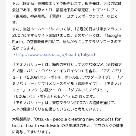
トル（限定品）を関東エリアで販売します。販売先は、大会の協賛
会社である、東京メトロ、都営地下鉄の駅売店、セブンイレブン
（東京都、神奈川県、千葉県）、コナミスポーツクラブ、などで
す。
また、当社ホームページにおいては、12月20日より東京マラソン
2007に関するサイトを設けました。そのサイトでは、「Google
Earth」の空撮映像を用いて、居ながらにしてマラソンコースの下
見ができます。
（
http://www.otsuka.co.jp/health/tokyo/
）
「アミノバリュー」は、筋肉の材料として大切なBCAA（分岐鎖ア
ミノ酸：バリン・ロイシン・イソロイシン）を含み、「アミノバリ
ュー」（500mlペットボトル、ボトル缶、パウダータイプ）、「ア
ミノバリュー」サプリメントスタイル（顆粒タイプ）、「アミノバ
リュー」コンク（小瓶タイプ）、「ダブルアミノバリュー」
（500mlペットボトル）の6アイテムがあります。
「アミノバリュー」は、東京マラソン2007への協賛を通じて、
人々の健康づくりを応援していきたいと考えています。
大塚製薬は、'Otsuka - people creating new products for
better health worldwide'の企業理念のもと、世界の人々の健康
に寄与してまいります。