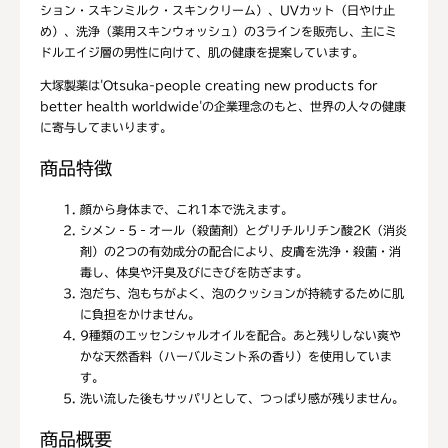
ション・スキンミルク・スキンクリーム）、UVカット（日やけ止
め）、洗浄（薬用スキンウォッシュ）の3ラインを販売し、主にミ
ドルエイジ層の男性に向けて、肌の健康を提案しています。
大塚製薬は'Otsuka-people creating new products for
better health worldwide'の企業理念のもと、世界の人々の健康
に寄与してまいります。
商品特徴
顔から身体まで、これ1本で洗えます。
シメン‐5‐オール（殺菌剤）とグリチルリチン酸2K（消炎
剤）の2つの有効成分の配合により、皮膚を洗浄・殺菌・消
毒し、体臭や汗臭及びにきびを防ぎます。
泡だち、泡もちがよく、泡のクッションが持続するために肌
に負担をかけません。
9種類のエッセンシャルオイルを配合。あと残りしない爽や
かな天然香料（ハーバルミント系の香り）を使用していま
す。
洗い流した後もサッパリとして、つっぱり感が残りません。
商品概要