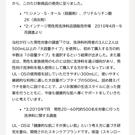
から、このたび新商品の発売に至りました。
*1
:シメン‐5‐オール（殺菌剤）、グリチルリチン酸
2K（消炎剤）
*2
:インテージ男性用洗浄料店頭販売市場 2010年4月～9
月調査より
*3
当社が行った男性対象の調査
では、洗浄料利用者の3人に2人は
500mL以上の「大容量タイプ」を使用し、初めて購入する方の約
半数は「小容量タイプ」を選択するという結果が出ました。また最
近は、男性も家族使用のものとは別に洗浄料を選ぶ傾向があり、男
性向け洗浄料を個人使用として購入する方が多くなっています。
UL・OSの使用感を試していただきやすい300mLに、使いやすく
継続的な利用に適した大容量ポンプタイプの500mL、詰め替えパ
ウチを新たに設けることで、よりお客様の生活スタイルに合った提
案を行うとともに、今後も健康的な肌へ導くサポートをしていきた
いと考えています。
*3
:2010年7月 男性20～60代約500名を対象に行った
洗浄料に関する調査
UL・OSは「健康的な肌こそが美しい肌」という考え方に基づき研
究を重ね、開発されたスキンケアブランドです。保湿（スキンロー