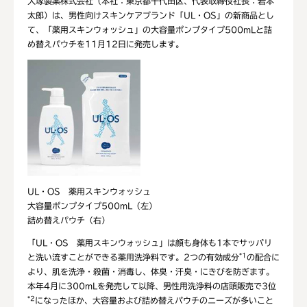
大塚製薬株式会社（本社：東京都千代田区、代表取締役社長：岩本
太郎）は、男性向けスキンケアブランド「UL・OS」の新商品とし
て、「薬用スキンウォッシュ」の大容量ポンプタイプ500mLと詰
め替えパウチを11月12日に発売します。
UL・OS 薬用スキンウォッシュ
大容量ポンプタイプ500mL（左）
詰め替えパウチ（右）
「UL・OS 薬用スキンウォッシュ」は顔も身体も1本でサッパリ
*1
と洗い流すことができる薬用洗浄料です。2つの有効成分
の配合に
より、肌を洗浄・殺菌・消毒し、体臭・汗臭・にきびを防ぎます。
本年4月に300mLを発売して以降、男性用洗浄料の店頭販売で3位
*2
になったほか、大容量および詰め替えパウチのニーズが多いこと