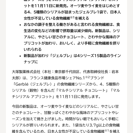
ットを11月11日に新発売。オーツ麦やライ麦をはじめとす
る4、5種類のシリアルが詰まったジェルブレ1袋で、日本人
※1
女性が不足している食物繊維
を補える
おなかの調子を整える働きがあると言われる食物繊維は、食
生活の変化などの影響で摂取量は減少傾向。新製品は、シリ
アルに、やさしい甘さのチョコレート、さわやかな風味のア
プリコットが加わり、おいしく、より手軽に食物繊維を摂り
いれられる
新製品が加わり「ジェルブレ」は4シリーズ15製品のライン
ナップに
大塚製薬株式会社（本社：東京都千代田区、代表取締役社長：岩本
※2
太郎）は、フランス健康食品市場シェアNo.1
ブランド
「Gerblé（ジェルブレ）」の食物繊維シリーズから、4、5種類の
シリアル（穀物）を含んだ「マルチシリアル チョコレート」「マル
チシリアル アプリコット」を11月11日に発売します。
今回の新製品は、オーツ麦やライ麦などのシリアルに、やさしい甘
さのチョコレート、甘酸っぱくさわやかな風味のアプリコットやレ
ーズンを加えて焼き上げました。時間がない朝でもおいしく手軽に
シリアルが摂りいれられます。また、1袋当たり3.7g以上の食物繊
※1
維を含んでいるため、日本人女性が不足している食物繊維
を補え