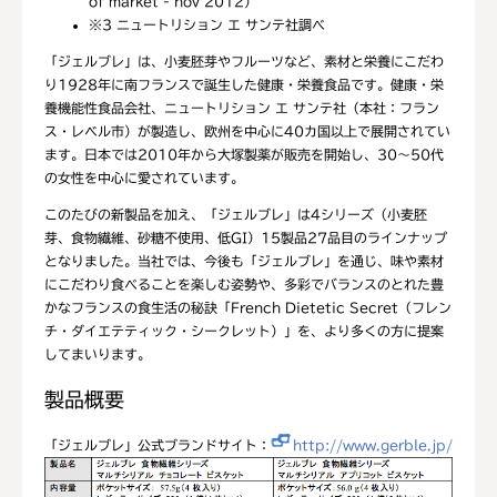
of market - nov 2012）
※3
ニュートリション エ サンテ社調べ
「ジェルブレ」は、小麦胚芽やフルーツなど、素材と栄養にこだわ
り1928年に南フランスで誕生した健康・栄養食品です。健康・栄
養機能性食品会社、ニュートリション エ サンテ社（本社：フラン
ス・レベル市）が製造し、欧州を中心に40カ国以上で展開されてい
ます。日本では2010年から大塚製薬が販売を開始し、30～50代
の女性を中心に愛されています。
このたびの新製品を加え、「ジェルブレ」は4シリーズ（小麦胚
芽、食物繊維、砂糖不使用、低GI）15製品27品目のラインナップ
となりました。当社では、今後も「ジェルブレ」を通じ、味や素材
にこだわり食べることを楽しむ姿勢や、多彩でバランスのとれた豊
かなフランスの食生活の秘訣「French Dietetic Secret（フレン
チ・ダイエテティック・シークレット）」を、より多くの方に提案
してまいります。
製品概要
「ジェルブレ」公式ブランドサイト：
http://www.gerble.jp/