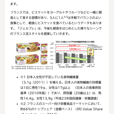
ます。
フランスでは、ビスケットをヨーグルトやフルーツなどと一緒に朝
※3
食として食する習慣があり、5人に1人
は手軽でバランスのよい
食事として、朝食にビスケットを食べているというデータもありま
す。「ジェルブレ」は、今後も朝食をはじめとした様々なシーンで
のフランス流スタイルを提案していきます。
※1
日本人女性が不足している食物繊維量
（3.1g（2011））を補える。日本人の食物繊維の目標量
は1日に男性19ｇ、女性は17g以上 （日本人の食事摂取
基準（2010年版））であり、摂取量（20歳以上）は、男
性14.4g、女性13.9g（平成23年国民健康・栄養調査）
※2
フランスのスーパー向け栄養食品マーケットにおいて、
約66%のトップシェア（金額ベース）（IRI Value Share