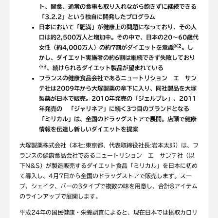
ト、間食、通常の食事も取り入れながら飽きずに継続できる
「3.2.2」という独自に開発したプログラム
日本において「肥満」が健康上の問題になっており、その人
口は約2,500万人と増加中。その中で、日本の20～60歳代
※2
女性（約4,000万人）の約7割がダイエットを意識
。し
かし、ダイエット実施者の約6割は継続できず失敗しており
※3
、続けられるダイエット製品が望まれている
フランスの健康食品会社であるニュートリション エ サン
テ社は2009年から大塚製薬の傘下に入り、同社製品を大塚
製薬が日本で販売。2010年発売の「ジェルブレ」、2011
年発売の 「ジャリネア」に続く3つ目のブランドとなる
「ミリカル」は、全国のドラッグストアで展開。店頭で健康
情報を伝達し新しいダイエットを提案
大塚製薬株式会社（本社:東京都、代表取締役社長:岩本太郎）は、フ
ランスの健康食品会社であるニュートリション エ サンテ社（以
下N&S）が製造販売するダイエット食品「ミリカル」を日本に初め
て導入し、4月7日から全国のドラッグストアで販売します。スー
プ、シェイク、バーの3タイプで複数の味を用意し、合計8アイテム
のラインアップで展開します。
平成24年の国民健康・栄養調査によると、現在日本では摂取カロリ