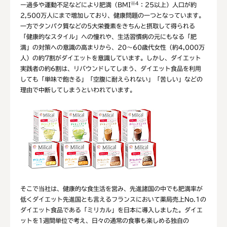
※4
ー過多や運動不足などにより肥満（BMI
：25以上）人口が約
2,500万人にまで増加しており、健康問題の一つとなっています。
一方でタンパク質などの5大栄養素をきちんと摂取して得られる
「健康的なスタイル」への憧れや、生活習慣病の元にもなる「肥
満」の対策への意識の高まりから、20～60歳代女性（約4,000万
人）の約7割がダイエットを意識しています。しかし、ダイエット
実践者の約6割は、リバウンドしてしまう、ダイエット食品を利用
しても「単味で飽きる」「空腹に耐えられない」「苦しい」などの
理由で中断してしまうといわれています。
そこで当社は、健康的な食生活を営み、先進諸国の中でも肥満率が
低くダイエット先進国とも言えるフランスにおいて薬局売上No.1の
ダイエット食品である「ミリカル」を日本に導入しました。ダイエ
ットを1週間単位で考え、日々の通常の食事も楽しめる独自の