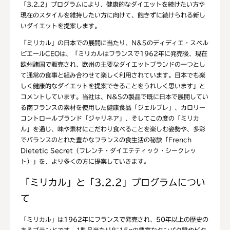
「3.2.2」プログラムにより、健康的なダイエットを続けたい方や
現在のスタイルを維持したい方に向けて、飽きずに続けられる新し
いダイエットを提案します。
「ミリカル」の日本での展開に当たり、N&Sのディディエ・スベル
ビエールCEOは、「ミリカルはフランスで1962年に発売後、現在
欧州諸国で販売され、欧州の主要なダイエットブランドの一つとし
て通常の食事と組み合わせて楽しく利用されています。日本でも楽
しく健康的なダイエットを提案できることをうれしく思います」と
コメントしています。当社は、N&Sの製品で既に日本で展開してい
る南フランスの素材を使用した健康食品「ジェルブレ」、カロリー
コントロールブランド「ジャリネア」、そしてこの度の「ミリカ
ル」を通じ、味や素材にこだわり食べることを楽しむ姿勢や、多彩
でバランスのとれた豊かなフランスの食生活の秘訣「French
Dietetic Secret（フレンチ・ダイエテティック・シークレッ
ト）」を、より多くの方に提案していきます。
「ミリカル」と「3.2.2」プログラムについ
て
「ミリカル」は1962年にフランスで発売され、50年以上の歴史の
あるブランドです。1製品当たり8~15gの豊富なタンパク質やビタ