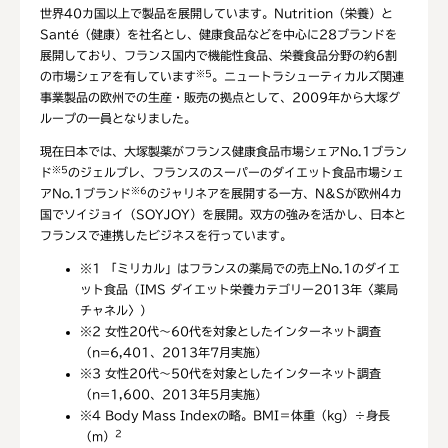
世界40カ国以上で製品を展開しています。Nutrition（栄養）と
Santé（健康）を社名とし、健康食品などを中心に28ブランドを
展開しており、フランス国内で機能性食品、栄養食品分野の約6割
※5
の市場シェアを有しています
。ニュートラシューティカルズ関連
事業製品の欧州での生産・販売の拠点として、2009年から大塚グ
ループの一員となりました。
現在日本では、大塚製薬がフランス健康食品市場シェアNo.1ブラン
※5
ド
のジェルブレ、フランスのスーパーのダイエット食品市場シェ
※6
アNo.1ブランド
のジャリネアを展開する一方、N&Sが欧州4カ
国でソイジョイ（SOYJOY）を展開。双方の強みを活かし、日本と
フランスで連携したビジネスを行っています。
※1
「ミリカル」はフランスの薬局での売上No.1のダイエ
ット食品（IMS ダイエット栄養カテゴリー2013年〈薬局
チャネル〉）
※2
女性20代～60代を対象としたインターネット調査
（n=6,401、2013年7月実施）
※3
女性20代～50代を対象としたインターネット調査
（n=1,600、2013年5月実施）
※4
Body Mass Indexの略。BMI＝体重（kg）÷身長
2
（m）