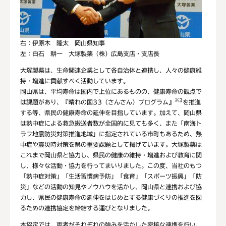
右：伊原木 隆太 岡山県知事
左：白石 耕一 大塚製薬（株）広島支店・支店長
大塚製薬は、生命関連企業として各自治体と連携し、人々の健康維
持・増進に貢献すべく活動しています。
岡山県は、平均寿命は国内で上位にあるものの、健康寿命の観点で
※3
は課題があり、『晴れの国33（さんさん）プログラム』
を推進
する等、県民の健康寿命の延伸を目指しています。加えて、岡山県
は熱中症による救急搬送者数が全国的に見ても多く、また「南海ト
ラフ地震防災対策推進地域」に指定されている市町もあるため、熱
中症や震災時対策を県の重要課題として掲げています。大塚製薬は
これまで岡山県と協力し、県民の健康の維持・増進および教育に関
し、様々な活動・協力を行ってまいりました。この度、当社のもつ
「熱中症対策」「生活習慣病予防」「食育」「スポーツ振興」「防
災」などの活動の知見やノウハウを活かし、岡山県と連携および協
力し、県民の健康寿命の延伸をはじめとする健康づくりの推進を図
るための連携協定を締結する運びとなりました。
本協定では、両者がそれぞれの強みを活かした密接な連携を行い、