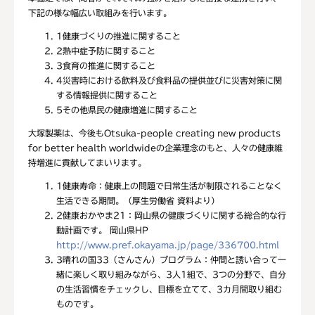
下記の様な幅広い取組みを行います。
1
健康づくりの推進に関すること
2
熱中症予防に関すること
3
食育の推進に関すること
4
災害時における飲料及び食料品の提供並びに災害対策に関
する情報提供に関すること
5
その他県民の健康増進に関すること
大塚製薬は、今後もOtsuka-people creating new products
for better health worldwideの企業理念のもと、人々の健康維
持増進に貢献してまいります。
1
健康寿命：健康上の問題で日常生活が制限されることなく
生活できる期間。（厚生労働省 資料より）
2
健康おかやま21：岡山県の健康づくりに関する総合的な行
動計画です。 岡山県HP
http://www.pref.okayama.jp/page/336700.html
3
晴れの国33（さんさん）プログラム：仲間と誘い合って一
緒に楽しく取り組みながら、3人1組で、3つの分野で、自分
の生活習慣をチェックし、目標を立てて、3カ月間取り組む
ものです。