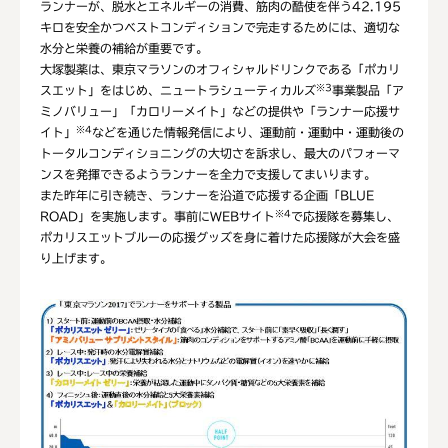
ランナーが、脱水とエネルギーの消費、筋肉の酷使を伴う42.195
キロを安全かつベストコンディションで完走するためには、適切な
水分と栄養の補給が重要です。
大塚製薬は、東京マラソンのオフィシャルドリンクである「ポカリ
※3
スエット」をはじめ、ニュートラシューティカルズ
事業製品「ア
ミノバリュー」「カロリーメイト」などの提供や「ランナー応援サ
※4
イト」
などを通じた情報発信により、運動前・運動中・運動後の
トータルコンディショニングの大切さを訴求し、最大のパフォーマ
ンスを発揮できるようランナーを全力で支援してまいります。
また昨年に引き続き、ランナーを沿道で応援する企画「BLUE
※4
ROAD」を実施します。事前にWEBサイト
で応援隊を募集し、
ポカリスエットブルーの応援グッズを身に着けた応援隊が大会を盛
り上げます。