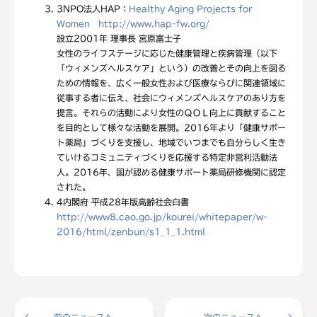
3
NPO法人HAP：
Healthy Aging Projects for
Women http://www.hap-fw.org/
設立2001年 理事長 宮原富士子
女性のライフステージに応じた健康管理と疾病管理（以下
「ウィメンズヘルスケア」という）の改善とその向上を図る
ための情報を、広く一般女性および医療ならびに関連領域に
従事する者に伝え、社会にウィメンズヘルスケアのあり方を
提言。それらの活動により女性のＱＯＬ向上に貢献すること
を目的として様々な活動を展開。2016年より「健康サポー
ト薬局」づくりを支援し、地域でいつまでも自分らしく生き
ていけるコミュニティづくりを応援する特定非営利活動法
人。2016年、国が認める健康サポート薬局研修機関に認定
された。
4
内閣府 平成28年版高齢社会白書
http://www8.cao.go.jp/kourei/whitepaper/w-
2016/html/zenbun/s1_1_1.html