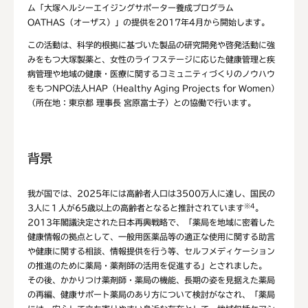
ム「大塚ヘルシーエイジングサポーター養成プログラム
OATHAS（オーザス）」の提供を2017年4月から開始します。
この活動は、科学的根拠に基づいた製品の研究開発や啓発活動に強
みをもつ大塚製薬と、女性のライフステージに応じた健康管理と疾
病管理や地域の健康・医療に関するコミュニティづくりのノウハウ
をもつNPO法人HAP（Healthy Aging Projects for Women）
（所在地：東京都 理事長 宮原富士子）との協働で行います。
背景
我が国では、2025年には高齢者人口は3500万人に達し、国民の
※4
3人に１人が65歳以上の高齢者となると推計されています
。
2013年閣議決定された日本再興戦略で、「薬局を地域に密着した
健康情報の拠点として、一般用医薬品等の適正な使用に関する助言
や健康に関する相談、情報提供を行う等、セルフメディケーション
の推進のために薬局・薬剤師の活用を促進する」とされました。
その後、かかりつけ薬剤師・薬局の機能、長期の姿を見据えた薬局
の再編、健康サポート薬局のあり方について検討がなされ、「薬局