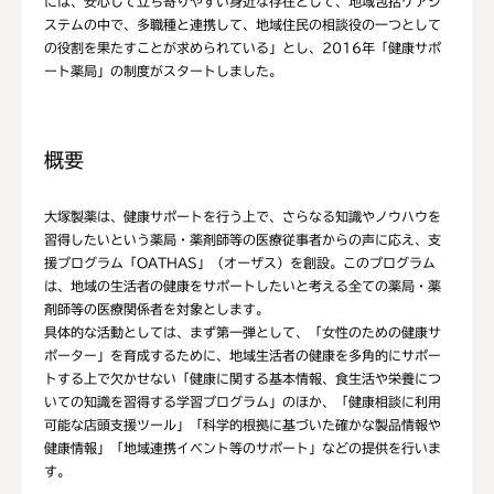
には、安心して立ち寄りやすい身近な存在として、地域包括ケアシ
ステムの中で、多職種と連携して、地域住民の相談役の一つとして
の役割を果たすことが求められている」とし、2016年「健康サポ
ート薬局」の制度がスタートしました。
概要
大塚製薬は、健康サポートを行う上で、さらなる知識やノウハウを
習得したいという薬局・薬剤師等の医療従事者からの声に応え、支
援プログラム「OATHAS」（オーザス）を創設。このプログラム
は、地域の生活者の健康をサポートしたいと考える全ての薬局・薬
剤師等の医療関係者を対象とします。
具体的な活動としては、まず第一弾として、「女性のための健康サ
ポーター」を育成するために、地域生活者の健康を多角的にサポー
トする上で欠かせない「健康に関する基本情報、食生活や栄養につ
いての知識を習得する学習プログラム」のほか、「健康相談に利用
可能な店頭支援ツール」「科学的根拠に基づいた確かな製品情報や
健康情報」「地域連携イベント等のサポート」などの提供を行いま
す。