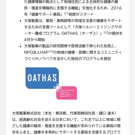
た健康情報の拠点として地域住民による主体的な健康の維
持・増進を積極的に支援する機能」を強化するため、2016
※1
年「健康サポート薬局」
制度がスタート
大塚製薬は、薬局・薬剤師等が地域生活者の健康をサポート
するための支援ツールとして「大塚ヘルシーエイジングサポ
※2
ーター養成プログラム OATHAS（オーザス）」
の提供を
4月から開始
大塚製薬の製品の研究開発や啓発活動で得られた知見と、
※3
NPO法人HAP
の地域の健康・医療に関するコミュニティ
づくりのノウハウを活かした独自のプログラムを提供
大塚製薬株式会社（本社：東京都、代表取締役社長：樋口 達夫）
は、超高齢化社会を迎える日本において、これまで以上に地域に根
ざした健康の維持・増進を支援する機能が求められている薬局の現
状をふまえ、健康を多角的にサポートする薬局を支援するプログラ