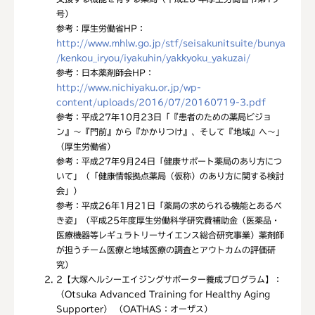
号）
参考：厚生労働省HP：
http://www.mhlw.go.jp/stf/seisakunitsuite/bunya
/kenkou_iryou/iyakuhin/yakkyoku_yakuzai/
参考：日本薬剤師会HP：
http://www.nichiyaku.or.jp/wp-
content/uploads/2016/07/20160719-3.pdf
参考：平成27年10月23日「『患者のための薬局ビジョ
ン』～『門前』から『かかりつけ』、そして『地域』へ～」
（厚生労働省）
参考：平成27年9月24日「健康サポート薬局のあり方につ
いて」（「健康情報拠点薬局（仮称）のあり方に関する検討
会」）
参考：平成26年1月21日「薬局の求められる機能とあるべ
き姿」（平成25年度厚生労働科学研究費補助金（医薬品・
医療機器等レギュラトリーサイエンス総合研究事業）薬剤師
が担うチーム医療と地域医療の調査とアウトカムの評価研
究）
2
【大塚ヘルシーエイジングサポーター養成プログラム】：
（Otsuka Advanced Training for Healthy Aging
Supporter） （OATHAS：オーザス）