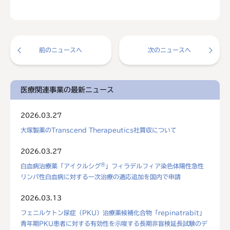
前のニュースへ
次のニュースへ
医療関連事業の最新ニュース
2026.03.27
大塚製薬のTranscend Therapeutics社買収について
2026.03.27
®
白血病治療薬「アイクルシグ
」フィラデルフィア染色体陽性急性
リンパ性白血病に対する一次治療の適応追加を国内で申請
2026.03.13
フェニルケトン尿症（PKU）治療薬候補化合物「repinatrabit」
青年期PKU患者に対する有効性を示唆する長期非盲検延長試験のデ