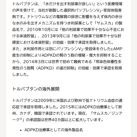
トルバプタンは、「水だけを出す利尿薬が欲しい」という医療現場
の声を受けて、当社が創製した選択的バソプレシンV
-受容体阻害
2
剤です。ナトリウムなどの電解質の排泄に影響を与えず体内の余分
な水のみを出すメカニズムを持つ水利尿薬として「サムスカ」の製
品名で、2010年10月には「他の利尿薬で効果不十分な心不全にお
ける体液貯留」、2013年9月には「他の利尿薬で効果不十分な肝
硬変における体液貯留」の効能・効果で承認を取得しました。
また、水利尿作用とは別にバソプレシンV
-受容体を介したcAMP
2
産生の抑制によりADPKDの腎のう胞の増殖・増大を抑制すること
から、2014年3月には世界で初めて難病である「常染色体優性多
発性のう胞腎（ADPKD）の進行抑制」の効能・効果で承認を取得
しました。
トルバプタンの海外展開
トルバプタンは2009年に米国および欧州で低ナトリウム血症の適
応症で承認を取得しました。2015年にはADPKD治療薬として欧
州、カナダ、韓国で承認されています。現在、「サムスカ／ジンア
※
ーク
」の承認国は世界40カ国以上に拡大しています。
ADPKD治療薬としての海外製品名