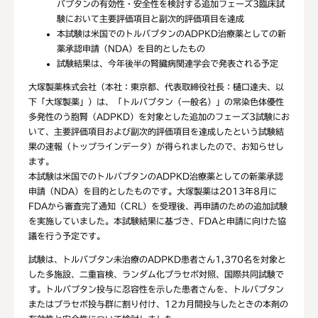
バプタンの有効性・安全性を検討する追加フェーズ3臨床試
験において主要評価項目と副次的評価項目を達成
本試験は米国でのトルバプタンのADPKD治療薬としての新
薬承認申請（NDA）を目的としたもの
試験結果は、今年後半の腎臓病関連学会で発表される予定
大塚製薬株式会社（本社：東京都、代表取締役社長：樋口達夫、以
下「大塚製薬」）は、「トルバプタン（一般名）」の常染色体優性
多発性のう胞腎（ADPKD）を対象とした追加のフェーズ3試験にお
いて、主要評価項目および副次的評価項目を達成したという試験結
果の速報（トップラインデータ）が得られましたので、お知らせし
ます。
本試験は米国でのトルバプタンのADPKD治療薬としての新薬承認
申請（NDA）を目的としたものです。大塚製薬は2013年8月に
FDAから審査完了通知（CRL）を受理後、再申請のための追加試験
を実施していました。本試験結果に基づき、FDAと申請に向けた協
議を行う予定です。
試験は、トルバプタン未治療のADPKD患者さん1,370名を対象と
した多施設、二重盲検、ランダム化プラセボ対照、国際共同試験で
す。トルバプタン投与に忍容性を示した患者さんを、トルバプタン
またはプラセボ投与群に割り付け、12カ月間投与したときの本剤の