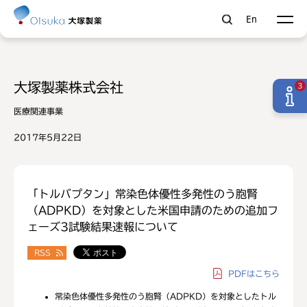
En
大塚製薬株式会社
3
医療関連事業
2017年5月22日
「トルバプタン」常染色体優性多発性のう胞腎
（ADPKD）を対象とした米国申請のための追加フ
ェーズ3試験結果速報について
RSS
PDF
はこちら
常染色体優性多発性のう胞腎（ADPKD）を対象としたトル