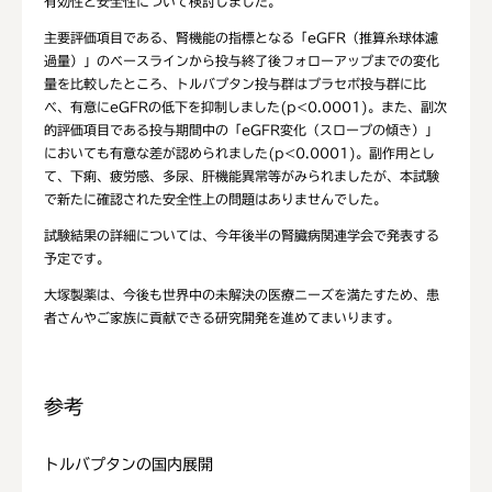
有効性と安全性について検討しました。
主要評価項目である、腎機能の指標となる「eGFR（推算糸球体濾
過量）」のベースラインから投与終了後フォローアップまでの変化
量を比較したところ、トルバプタン投与群はプラセボ投与群に比
べ、有意にeGFRの低下を抑制しました(p<0.0001)。また、副次
的評価項目である投与期間中の「eGFR変化（スロープの傾き）」
においても有意な差が認められました(p<0.0001)。副作用とし
て、下痢、疲労感、多尿、肝機能異常等がみられましたが、本試験
で新たに確認された安全性上の問題はありませんでした。
試験結果の詳細については、今年後半の腎臓病関連学会で発表する
予定です。
大塚製薬は、今後も世界中の未解決の医療ニーズを満たすため、患
者さんやご家族に貢献できる研究開発を進めてまいります。
参考
トルバプタンの国内展開