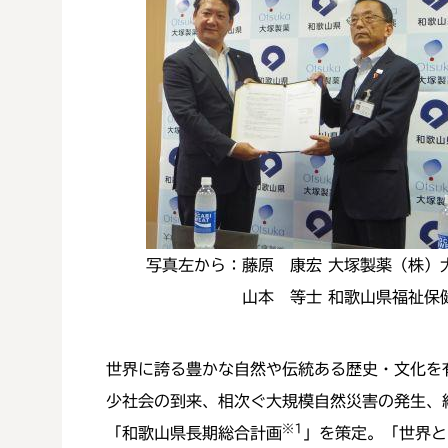
写真左から：藤原 康宏 大塚製薬（株）
山本 等士 和歌山県福祉保健
世界に誇る豊かな自然や伝統ある歴史・文化を
少社会の到来、相次ぐ大規模自然災害の発生、
※1
「和歌山県長期総合計画
」を策定。「世界と