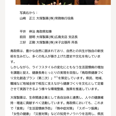
写真右から：
山﨑 正三 大塚製薬(株)常務執行役員
平井 伸治 鳥取県知事
前田 朋明 大塚製薬
(株)
広島支店 支店長
三好 正剛 大塚製薬(株)米子出張所 所長
鳥取県は、豊かな自然に囲まれており、自然との共生が独自の新技
術を生みだし、多くの先人が築き上げた歴史や文化を有していま
す。
しかしながら、ライフスタイルの変化にともなう生活習慣病の増加
を課題と捉え、健康長寿とっとりの実現を目指し「鳥取県健康づく
※1
り文化創造プラン（第二次）」
を策定しています。県民、地域、
職域など地域全体で相互に支えながら健康づくりを文化として定着
させて実践できるよう様々な環境整備、施策を推進しています。
大塚製薬は、生命関連企業として各自治体と連携し、人々の健康維
持・増進に貢献すべく活動しています。鳥取県においても、これま
で「食育」「生活習慣病予防」「熱中症対策」「スポーツ振興」
「女性の健康」「災害対策」などの知見やノウハウを活用し、県民