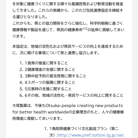
を対象に健康づくりに関する様々な意識啓発および教育活動を推進
してきました。これらの実績から、このたび包括連携協定を締結す
る運びとなりました。
これからも、県との協力関係をさらに強化し、科学的根拠に基づく
※2
健康情報や製品を通じて、県民の健康寿命
の延伸に貢献してまい
ります。
本協定は、地域の活性化および県民サービスの向上を達成するため
に、次に掲げる事項について県と連携し協力します。
1
食育の推進に関すること
2
健康増進の支援に関すること
3
熱中症予防の普及啓発に関すること
4
スポーツの振興に関すること
5
災害時の支援に関すること
6
その他、地域の活性化・県民サービスの向上に関すること
大塚製薬は、今後もOtsuka-people creating new products
for better health worldwideの企業理念のもと、人々の健康維
持増進に貢献してまいります。
1
鳥取県健康づくり文化創造プラン（第二
次）:
http://www.pref.tottori.lg.jp/sec