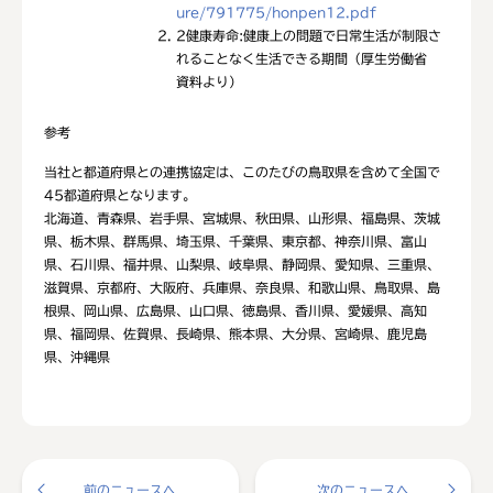
ure/791775/honpen12.pdf
2
健康寿命:健康上の問題で日常生活が制限さ
れることなく生活できる期間（厚生労働省
資料より）
参考
当社と都道府県との連携協定は、このたびの鳥取県を含めて全国で
45都道府県となります。
北海道、青森県、岩手県、宮城県、秋田県、山形県、福島県、茨城
県、栃木県、群馬県、埼玉県、千葉県、東京都、神奈川県、富山
県、石川県、福井県、山梨県、岐阜県、静岡県、愛知県、三重県、
滋賀県、京都府、大阪府、兵庫県、奈良県、和歌山県、鳥取県、島
根県、岡山県、広島県、山口県、徳島県、香川県、愛媛県、高知
県、福岡県、佐賀県、長崎県、熊本県、大分県、宮崎県、鹿児島
県、沖縄県
前のニュースへ
次のニュースへ