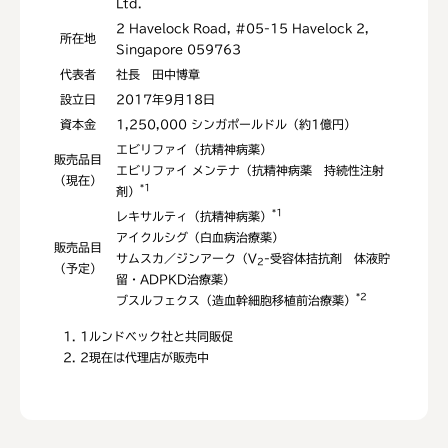
Ltd.
2 Havelock Road, #05-15 Havelock 2,
所在地
Singapore 059763
代表者
社長 田中博章
設立日
2017年9月18日
資本金
1,250,000 シンガポールドル（約1億円）
エビリファイ（抗精神病薬）
販売品目
エビリファイ メンテナ（抗精神病薬 持続性注射
（現在）
*1
剤）
*1
レキサルティ（抗精神病薬）
アイクルシグ（白血病治療薬）
販売品目
サムスカ／ジンアーク（V
-受容体拮抗剤 体液貯
2
（予定）
留・ADPKD治療薬）
*2
ブスルフェクス（造血幹細胞移植前治療薬）
1
ルンドベック社と共同販促
2
現在は代理店が販売中