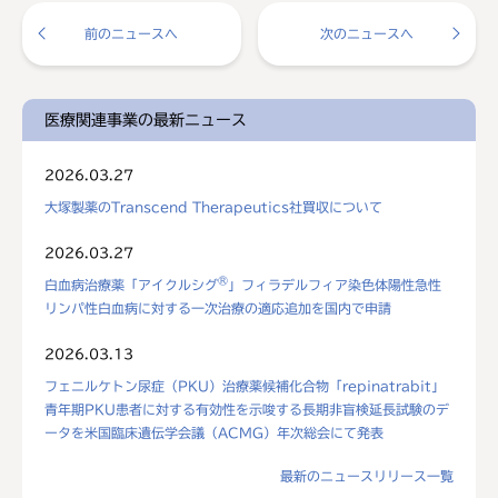
前のニュースへ
次のニュースへ
医療関連事業の最新ニュース
2026.03.27
大塚製薬のTranscend Therapeutics社買収について
2026.03.27
®
白血病治療薬「アイクルシグ
」フィラデルフィア染色体陽性急性
リンパ性白血病に対する一次治療の適応追加を国内で申請
2026.03.13
フェニルケトン尿症（PKU）治療薬候補化合物「repinatrabit」
青年期PKU患者に対する有効性を示唆する長期非盲検延長試験のデ
ータを米国臨床遺伝学会議（ACMG）年次総会にて発表
最新のニュースリリース一覧