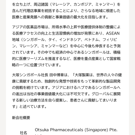
を立ち上げ、周辺諸国（マレーシア、カンボジア、ミャンマー）を
含んだ代理店事業を統括することにより、さらなる地域に根差した
医療と産業発展への貢献と事業価値の最大化を目指します。
アジアの医薬品市場は、所得水準の上昇や医療提供体制の整備によ
る医療アクセスの向上と生活習慣病の増加が背景にあり、ASEAN
地域（シンガポール、タイ、インドネシア、ベトナム、フィリピ
ン、マレーシア、ミャンマーなど）を中心に今後も伸長すると予測
されています。その中でも経済の中心であるシンガポールは、積極
的に医療ツーリズムを推進するなど、医療を重点産業として国家戦
略の一つに位置づけています。
大塚シンガポール社長 田中博章は、「大塚製薬は、世界の人々の健
康に貢献するため、独創的な発想や技術をもって革新的な製品開発
の挑戦を続けています。アジアにおけるハブであるシンガポールへ
の進出は当社の事業価値最大化には不可欠です。グローバルに展開
する新しい治療方法を自ら提案し、患者さんに貢献してまいりま
す」と述べています。
新会社概要
Otsuka Pharmaceuticals (Singapore) Pte.
社名