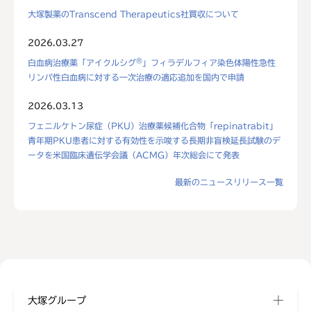
大塚製薬のTranscend Therapeutics社買収について
2026.03.27
®
白血病治療薬「アイクルシグ
」フィラデルフィア染色体陽性急性
リンパ性白血病に対する一次治療の適応追加を国内で申請
2026.03.13
フェニルケトン尿症（PKU）治療薬候補化合物「repinatrabit」
青年期PKU患者に対する有効性を示唆する長期非盲検延長試験のデ
ータを米国臨床遺伝学会議（ACMG）年次総会にて発表
最新のニュースリリース一覧
大塚グループ