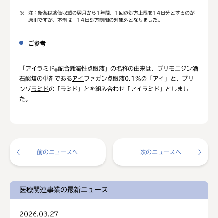
※
注：新薬は薬価収載の翌月から1年間、1回の処方上限を14日分とするのが
原則ですが、本剤は、14日処方制限の対象外となりました。
ご参考
「アイラミド
配合懸濁性点眼液」の名称の由来は、ブリモニジン酒
®
石酸塩の単剤である
アイ
ファガン点眼液0.1%の「アイ」と、ブリ
ンゾ
ラミド
の「ラミド」とを組み合わせ「アイラミド」としまし
た。
前のニュースへ
次のニュースへ
医療関連事業の最新ニュース
2026.03.27