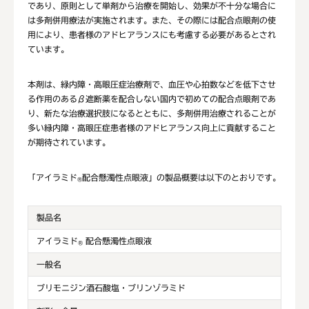
であり、原則として単剤から治療を開始し、効果が不十分な場合に
は多剤併用療法が実施されます。また、その際には配合点眼剤の使
用により、患者様のアドヒアランスにも考慮する必要があるとされ
ています。
本剤は、緑内障・高眼圧症治療剤で、血圧や心拍数などを低下させ
る作用のあるβ遮断薬を配合しない国内で初めての配合点眼剤であ
り、新たな治療選択肢になるとともに、多剤併用治療されることが
多い緑内障・高眼圧症患者様のアドヒアランス向上に貢献すること
が期待されています。
「アイラミド
配合懸濁性点眼液」の製品概要は以下のとおりです。
®
製品名
アイラミド
配合懸濁性点眼液
®
一般名
ブリモニジン酒石酸塩・ブリンゾラミド