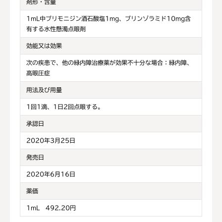
剤形・含量
1mL中ブリモニジン酒石酸塩1mg、ブリンゾラミド10mg含
有する水性懸濁点眼剤
効能又は効果
次の疾患で、他の緑内障治療薬が効果不十分な場合：緑内障、
高眼圧症
用法及び用量
1回1滴、1日2回点眼する。
承認日
2020年3月25日
発売日
2020年6月16日
薬価
1mL 492.20円