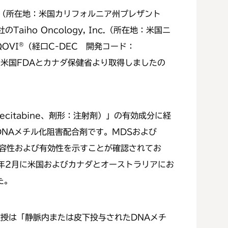
Inc.（所在地：米国カリフォルニア州プレザント
o Oncology, Inc.（所在地：米国ニ
OVI
（経口C-DEC 開発コード：
®
を米国FDAとカナダ保健省より取得しましたの
ecitabine、剤形：注射剤）」の有効成分に経
経口DNAメチル化阻害配合剤です。MDSおよび
・忍容性および有効性を示すことが確認されてお
0年2月に米国およびカナダとオーストラリアにお
た。
ro教授は「静脈内または皮下投与されたDNAメチ