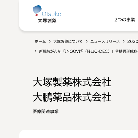
2つの事業
ホーム
大塚製薬について
ニュースリリース
202
®
新規抗がん剤「INQOVI
（経口C-DEC）」骨髄異形成
大塚製薬株式会社
大鵬薬品株式会社
医療関連事業