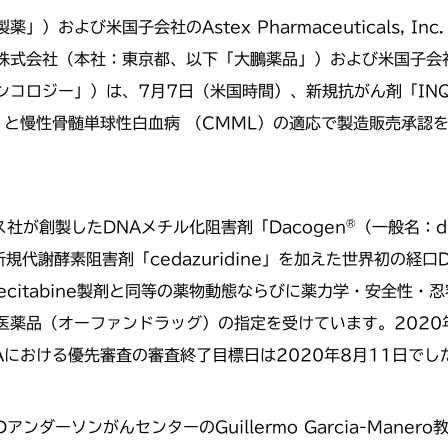
および米国子会社のAstex Pharmaceuticals, 
社（本社：東京都、以下「大鵬薬品」）および米国子会社のTaih
コロジー」）は、7月7日（米国時間）、新規抗がん剤「INQ
S）と慢性骨髄単球性白血病 （CMML）の適応で製造販売承認
ス社が創製したDNAメチル化阻害剤「Dacogen
（一般名：d
®
る新規代謝酵素阻害剤「cedazuridine」を加えた世界初の
ecitabine製剤と同等の薬物動態ならびに薬力学・安全性
用医薬品（オーファンドラッグ）の指定を受けています。202
Aにおける優先審査の審査終了目標日は2020年8月11日でし
ダーソンがんセンターのGuillermo Garcia-Mane