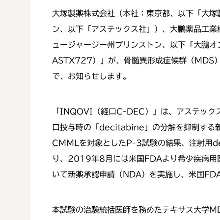
大塚製薬株式会社（本社：東京都、以下「大塚製薬」）
ン、以下「アステックス社」）、大鵬薬品工業株式会
ュージャージー州プリンストン、以下「大鵬オン
ASTX727）」が、骨髄異形成症候群（MD
で、お知らせします。
「INQOVI（経口C-DEC）」は、アステック
口投与時の「decitabine」の分解を抑制す
CMMLを対象としたP-3試験の結果、注射用d
り、2019年8月には米国FDAより希少疾病
いて新薬承認申請（NDA）を実施し、米国FD
本試験の治験統括医師を務めたテキサス大学MDアン