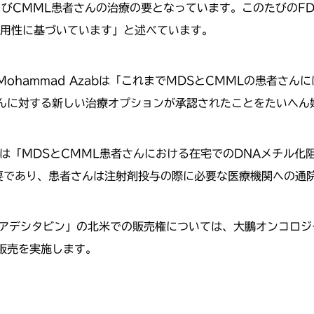
よびCMML患者さんの治療の要となっています。このたびのFD
有用性に基づいています」と述べています。
hammad Azabは「これまでMDSとCMMLの患者さん
んに対する新しい治療オプションが承認されたことをたいへん
ttenは「MDSとCMML患者さんにおける在宅でのDNAメチ
重要であり、患者さんは注射剤投与の際に必要な医療機関への通
グアデシタビン」の北米での販売権については、大鵬オンコロジ
販売を実施します。