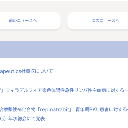
前のニュースへ
次のニュースへ
rapeutics社買収について
®
」フィラデルフィア染色体陽性急性リンパ性白血病に対する
療薬候補化合物「repinatrabit」 青年期PKU患者に
MG）年次総会にて発表