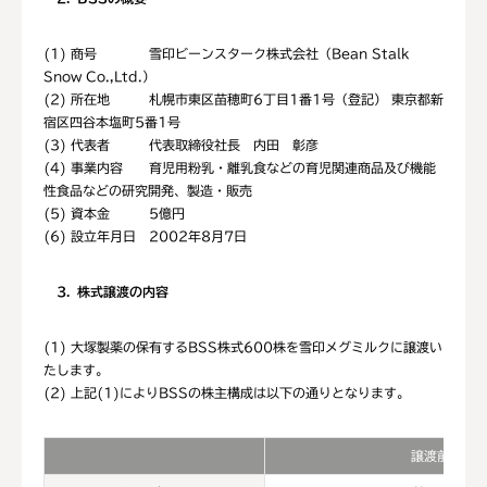
(1) 商号 雪印ビーンスターク株式会社（Bean Stalk
Snow Co.,Ltd.）
(2) 所在地 札幌市東区苗穂町6丁目1番1号（登記） 東京都新
宿区四谷本塩町5番1号
(3) 代表者 代表取締役社長 内田 彰彦
(4) 事業内容 育児用粉乳・離乳食などの育児関連商品及び機能
性食品などの研究開発、製造・販売
(5) 資本金 5億円
(6) 設立年月日 2002年8月7日
3
株式譲渡の内容
(1) 大塚製薬の保有するBSS株式600株を雪印メグミルクに譲渡い
たします。
(2) 上記(1)によりBSSの株主構成は以下の通りとなります。
譲渡前