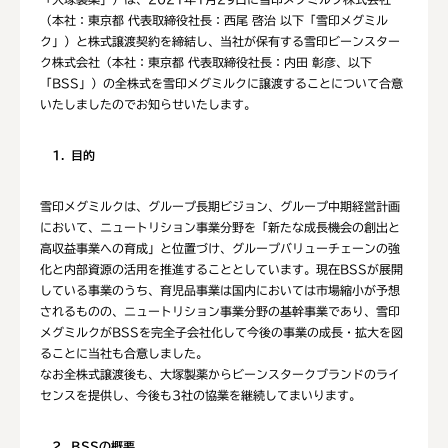
（本社：東京都 代表取締役社長：西尾 啓治 以下「雪印メグミル
ク」）と株式譲渡契約を締結し、当社が保有する雪印ビーンスター
ク株式会社（本社：東京都 代表取締役社長：内田 彰彦、以下
「BSS」）の全株式を雪印メグミルクに譲渡することについて合意
いたしましたのでお知らせいたします。
1
目的
雪印メグミルクは、グループ長期ビジョン、グループ中期経営計画
において、ニュートリション事業分野を「新たな成長機会の創出と
高収益事業への育成」と位置づけ、グループバリューチェーンの強
化と内部資源の活用を推進することとしています。現在BSSが展開
している事業のうち、育児品事業は国内においては市場縮小が予想
されるものの、ニュートリション事業分野の基幹事業であり、雪印
メグミルクがBSSを完全子会社化して今後の事業の成長・拡大を図
ることに当社も合意しました。
なお全株式譲渡後も、大塚製薬からビーンスタークブランドのライ
センスを提供し、今後も3社の協業を継続してまいります。
2
BSSの概要