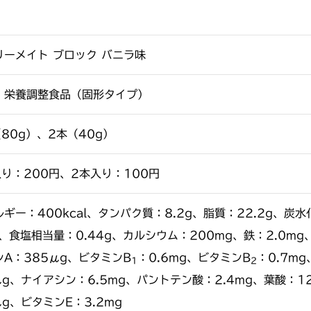
リーメイト ブロック バニラ味
、栄養調整食品（固形タイプ）
80g）、2本（40g）
入り：200円、2本入り：100円
ギー：400kcal、タンパク質：8.2g、脂質：22.2g、炭
）、食塩相当量：0.44g、カルシウム：200mg、鉄：2.0m
ンA：385μg、ビタミンB
：0.6mg、ビタミンB
：0.7m
1
2
2μg、ナイアシン：6.5mg、パントテン酸：2.4mg、葉酸：
μg、ビタミンE：3.2mg