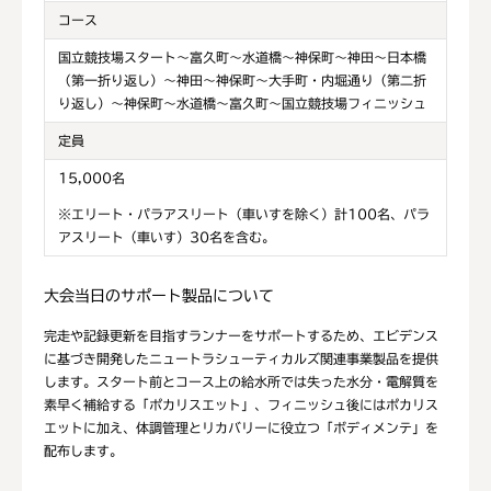
コース
国立競技場スタート～富久町～水道橋～神保町～神田～日本橋
（第一折り返し）～神田～神保町～大手町・内堀通り（第二折
り返し）～神保町～水道橋～富久町～国立競技場フィニッシュ
定員
15,000名
※エリート・パラアスリート（車いすを除く）計100名、パラ
アスリート（車いす）30名を含む。
大会当日のサポート製品について
完走や記録更新を目指すランナーをサポートするため、エビデンス
に基づき開発したニュートラシューティカルズ関連事業製品を提供
します。スタート前とコース上の給水所では失った水分・電解質を
素早く補給する「ポカリスエット」、フィニッシュ後にはポカリス
エットに加え、体調管理とリカバリーに役立つ「ボディメンテ」を
配布します。