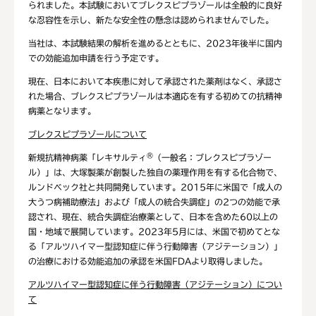
られました。本試験においてブレクスピプラゾールは全般的に良好
な忍容性を示し、新たな安全性の懸念は認められませんでした。
当社は、本試験結果の解析を進めるとともに、2023年後半に国内
での効能追加申請を行う予定です。
現在、日本において本疾患に対して承認された薬剤はなく、承認さ
れた場合、ブレクスピプラゾールは本適応を有する初めての抗精神
病薬となります。
ブレクスピプラゾールについて
®
新規抗精神病薬「レキサルティ
（一般名：ブレクスピプラゾー
ル）」は、大塚製薬が創製した独自の薬理作用を有する化合物で、
ルンドベック社と共同開発しています。2015年に米国で「成人の
大うつ病補助療法」および「成人の統合失調症」の2つの効能で承
認され、現在、統合失調症治療薬として、日本を含めた60以上の
国・地域で展開しています。2023年5月には、米国で初めてとな
る「アルツハイマー型認知症に伴う行動障害（アジテーション）」
の治療における効能追加の承認を米国FDAより取得しました。
アルツハイマー型認知症に伴う行動障害（アジテーション）につい
て