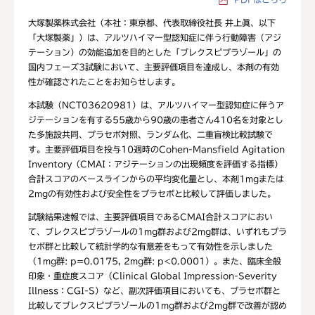
大塚製薬株式会社（本社：東京都、代表取締役社長 井上眞、以下
「大塚製薬」）は、アルツハイマー型認知症に伴う行動障害（アジ
テーション）の効能追加を目的とした「ブレクスピプラゾール」の
国内フェーズ3試験において、主要評価項目を達成し、本剤の有効
性が確認されたことをお知らせします。
本試験（NCT03620981）は、アルツハイマー型認知症に伴うア
ジテーションを有する55歳から90歳の患者さん410名を対象とし
た多施設共同、プラセボ対照、ランダム化、二重盲検比較試験で
す。主要評価項目を投与10週時のCohen-Mansfield Agitation
Inventory（CMAI：アジテーションの出現頻度を評価する指標）
合計スコアのベースラインからの平均変化量とし、本剤1mgまたは
2mgの有効性および安全性をプラセボと比較して評価しました。
試験結果速報では、主要評価項目であるCMAI合計スコアにおい
て、ブレクスピプラゾールの1mg群および2mg群は、いずれもプラ
セボ群と比較して統計学的な有意差をもって有効性を示しました
（1mg群: p=0.0175, 2mg群: p<0.0001）。また、臨床全般
印象・重症度スコア（Clinical Global Impression-Severity
Illness：CGI-S）など、副次評価項目においても、プラセボ群と
比較してブレクスピプラゾールの1mg群および2mg群で改善が認め