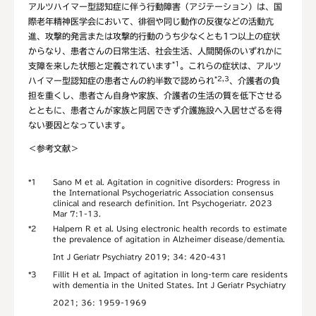
アルツハイマー型認知症に伴う行動障害（アジテーション）は、国
際老年精神医学会において、徘徊や同じ動作の反復などの活動亢
進、攻撃的発言または攻撃的行動のうち少なくとも1つ以上の症状
からなり、患者さんの日常生活、社会生活、人間関係のいずれかに
*1
支障を来した状態と定義されています
。これらの症状は、アルツ
*2,3
ハイマー型認知症の患者さんの約半数で認められ
、介護者の負
担を重くし、患者さん自身や家族、介護者の生活の質を低下させる
とともに、患者さんが家族と同居できず介護施設へ入居せざるを得
ない要因となっています。
＜参考文献＞
*1
Sano M et al. Agitation in cognitive disorders: Progress in
the International Psychogeriatric Association consensus
clinical and research definition. Int Psychogeriatr. 2023
Mar 7:1-13.
*2
Halpern R et al. Using electronic health records to estimate
the prevalence of agitation in Alzheimer disease/dementia.
Int J Geriatr Psychiatry 2019; 34: 420-431
*3
Fillit H et al. Impact of agitation in long-term care residents
with dementia in the United States. Int J Geriatr Psychiatry
2021; 36: 1959-1969