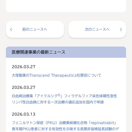
前のニュースへ
次のニュースへ
医療関連事業の最新ニュース
2026.03.27
大塚製薬のTranscend Therapeutics社買収について
2026.03.27
®
白血病治療薬「アイクルシグ
」フィラデルフィア染色体陽性急性
リンパ性白血病に対する一次治療の適応追加を国内で申請
2026.03.13
フェニルケトン尿症（PKU）治療薬候補化合物「repinatrabit」
青年期PKU患者に対する有効性を示唆する長期非盲検延長試験のデ