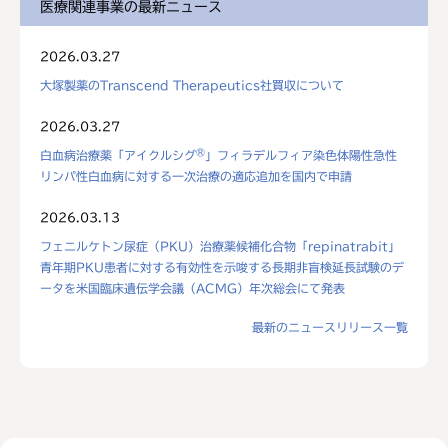
医療関連事業の最新ニュース
2026.03.27
大塚製薬のTranscend Therapeutics社買収について
2026.03.27
®
白血病治療薬「アイクルシグ
」フィラデルフィア染色体陽性急性
リンパ性白血病に対する一次治療の適応追加を国内で申請
2026.03.13
フェニルケトン尿症（PKU）治療薬候補化合物「repinatrabit」
青年期PKU患者に対する有効性を示唆する長期非盲検延長試験のデ
ータを米国臨床遺伝学会議（ACMG）年次総会にて発表
最新のニュースリリース一覧