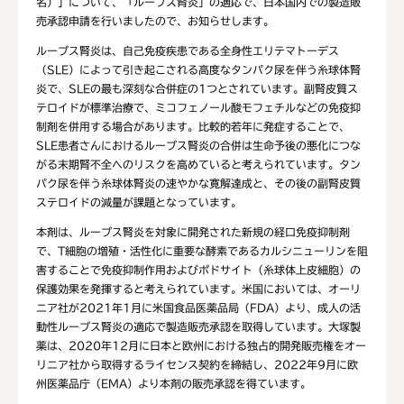
名）」について、「ループス腎炎」の適応で、日本国内での製造販
売承認申請を行いましたので、お知らせします。
ループス腎炎は、自己免疫疾患である全身性エリテマトーデス
（SLE）によって引き起こされる高度なタンパク尿を伴う糸球体腎
炎で、SLEの最も深刻な合併症の1つとされています。副腎皮質ス
テロイドが標準治療で、ミコフェノール酸モフェチルなどの免疫抑
制剤を併用する場合があります。比較的若年に発症することで、
SLE患者さんにおけるループス腎炎の合併は生命予後の悪化につな
がる末期腎不全へのリスクを高めていると考えられています。タン
パク尿を伴う糸球体腎炎の速やかな寛解達成と、その後の副腎皮質
ステロイドの減量が課題となっています。
本剤は、ループス腎炎を対象に開発された新規の経口免疫抑制剤
で、T細胞の増殖・活性化に重要な酵素であるカルシニューリンを阻
害することで免疫抑制作用およびポドサイト（糸球体上皮細胞）の
保護効果を発揮すると考えられています。米国においては、オーリ
ニア社が2021年1月に米国食品医薬品局（FDA）より、成人の活
動性ループス腎炎の適応で製造販売承認を取得しています。大塚製
薬は、2020年12月に日本と欧州における独占的開発販売権をオー
リニア社から取得するライセンス契約を締結し、2022年9月に欧
州医薬品庁（EMA）より本剤の販売承認を得ています。