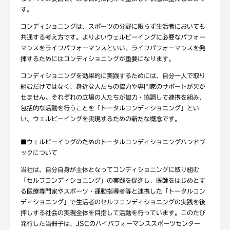
す。
コンディショニングは、スポーツの分野に限らず生活者においても
共通する考え方です。よりよいウェルビーイングに必要なパフォー
マンスをライフパフォーマンスといい、ライフパフォーマンスを発
揮するためにはコンディショニングが重要になります。
コンディショニングを効果的に実践するためには、自分一人で取り
組むだけではなく、身近な人たちの協力や専門家のサポートが欠か
せません。それぞれの立場の人たちが協力・協調して連携を組み、
包括的な活動を行うことを
「トータルコンディショニング」
とい
い、ウェルビーイングを実現するための新たな概念です。
■ウェルビーイングのためのトータルコンディショニングハンドブ
ックについて
当社は、自分自身が主体となってコンディショニングに取り組む
「セルフコンディショニング」の実践を促進し、医師をはじめとす
る医療専門家やスポーツ・運動指導者等と連携した「トータルコン
ディショニング」で生活者のセルフコンディショニングの実践を後
押しする社会の実現全体を目指して活動を行っています。このたび
発行した当冊子は、JSCのハイパフォーマンススポーツセンター