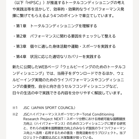
（以下「HPSC」）が推進するトータルコンディショニングの考え
や実践法等を活かして、効率的・効果的なライフパフォーマンス発
揮に繋げてもらえるよう4つのポイントで章立てしています。
・第1章 トータルコンディショニングを理解する
・第2章 パフォーマンスに関わる要因をチェックして整える
・第3章 個々に適した身体活動や運動・スポーツを実践する
・第4章 状況に応じた適切なリカバリーを実践する
新たに公開したWEBページ「ウェルビーイングのためのトータルコ
ンディショニング」では、当冊子をダウンロードできるほか、ウェ
ルビーイング実現のためのライフパフォーマンスやコンディショニ
ングの重要性、自分と向き合うセルフコンディショニングなど、
日々の生活の中で実践できる内容を分かりやすく解説しています。
※1
JSC（JAPAN SPORT COUNCIL）
※2
JSCハイパフォーマンススポーツセンターTotal Conditioning
Research Project NEXT：スポーツ分野における持続可能な国際競技
力向上（ハイパフォーマンス）のためのコンディショニングに関する研究
と、それらの成果を国際競技力向上のみならず国民のライフパフォーマン
ス向上へ活用・応用するための普及・啓発活動を行うプロジェクト。当プ
ロジェクトの運営はJSCと大塚製薬が担っている。