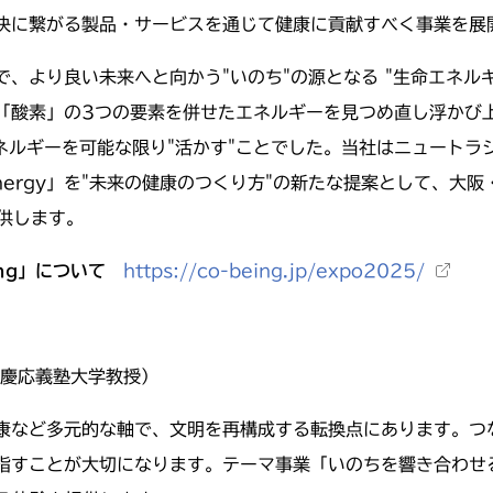
決に繋がる製品・サービスを通じて健康に貢献すべく事業を展
、より良い未来へと向かう"いのち"の源となる "生命エネル
「酸素」の3つの要素を併せたエネルギーを見つめ直し浮かび上
ネルギーを可能な限り"活かす"ことでした。当社はニュート
Energy」を"未来の健康のつくり方"の新たな提案として、大阪
提供します。
ng
」について
https://co-being.jp/expo2025/
（慶応義塾大学教授）
康など多元的な軸で、文明を再構成する転換点にあります。つ
指すことが大切になります。テーマ事業「いのちを響き合わせ