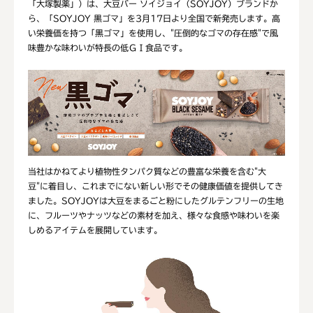
「大塚製薬」）は、大豆バー ソイジョイ（SOYJOY）ブランドか
ら、「SOYJOY 黒ゴマ」を3月17日より全国で新発売します。高
い栄養価を持つ「黒ゴマ」を使用し、"圧倒的なゴマの存在感"で風
味豊かな味わいが特長の低ＧＩ食品です。
当社はかねてより植物性タンパク質などの豊富な栄養を含む"大
豆"に着目し、これまでにない新しい形でその健康価値を提供してき
ました。SOYJOYは大豆をまるごと粉にしたグルテンフリーの生地
に、フルーツやナッツなどの素材を加え、様々な食感や味わいを楽
しめるアイテムを展開しています。