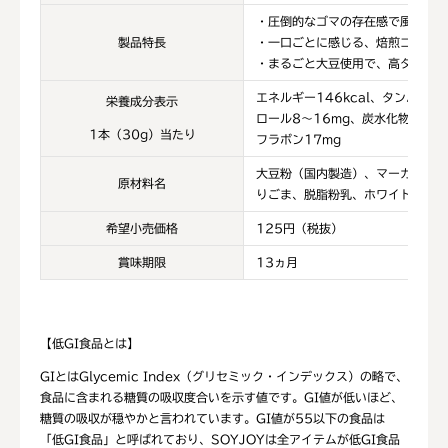
・圧倒的なゴマの存在感で風味豊か
製品特長
・一口ごとに感じる、焙煎ゴマの軽
・まるごと大豆使用で、高タンパク
エネルギー
146kcal
、タンパク質
栄養成分表示
ロール
8
～
16
mg
、炭水化物
10.6
1本（30g）当たり
フラボン
17
m
g
大豆粉（国内製造）、マーガリン、
原材料名
りごま、脱脂粉乳、ホワイトチョコ
希望小売価格
125
円（税抜）
賞味期限
13
ヵ月
【低GI食品とは】
GIとはGlycemic Index（グリセミック・インデックス）の略で、
食品に含まれる糖質の吸収度合いを示す値です。GI値が低いほど、
糖質の吸収が穏やかと言われています。GI値が55以下の食品は
「低GI食品」と呼ばれており、SOYJOYは全アイテムが低GI食品