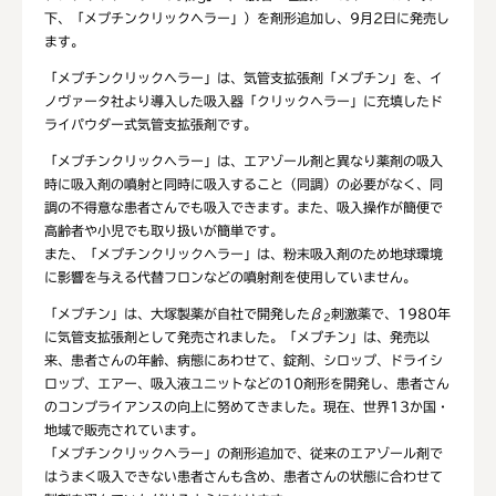
下、「メプチンクリックヘラー」）を剤形追加し、9月2日に発売し
ます。
「メプチンクリックヘラー」は、気管支拡張剤「メプチン」を、イ
ノヴァータ社より導入した吸入器「クリックヘラー」に充填したド
ライパウダー式気管支拡張剤です。
「メプチンクリックヘラー」は、エアゾール剤と異なり薬剤の吸入
時に吸入剤の噴射と同時に吸入すること（同調）の必要がなく、同
調の不得意な患者さんでも吸入できます。また、吸入操作が簡便で
高齢者や小児でも取り扱いが簡単です。
また、「メプチンクリックヘラー」は、粉末吸入剤のため地球環境
に影響を与える代替フロンなどの噴射剤を使用していません。
「メプチン」は、大塚製薬が自社で開発したβ
刺激薬で、1980年
2
に気管支拡張剤として発売されました。「メプチン」は、発売以
来、患者さんの年齢、病態にあわせて、錠剤、シロップ、ドライシ
ロップ、エアー、吸入液ユニットなどの10剤形を開発し、患者さん
のコンプライアンスの向上に努めてきました。現在、世界13か国・
地域で販売されています。
「メプチンクリックヘラー」の剤形追加で、従来のエアゾール剤で
はうまく吸入できない患者さんも含め、患者さんの状態に合わせて