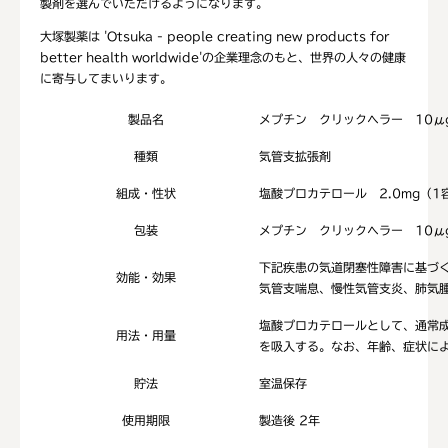
製剤を選んでいただけるようになります。
大塚製薬は 'Otsuka - people creating new products for
better health worldwide'の企業理念のもと、世界の人々の健康
に寄与してまいります。
製品名
メプチン クリックヘラー 10μ
種類
気管支拡張剤
組成・性状
塩酸プロカテロール 2.0mg（1
包装
メプチン クリックヘラー 10μg
下記疾患の気道閉塞性障害に基づ
効能・効果
気管支喘息、慢性気管支炎、肺気
塩酸プロカテロールとして、通常成
用法・用量
を吸入する。なお、年齢、症状に
貯法
室温保存
使用期限
製造後 2年