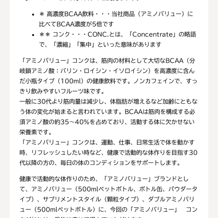
＊
高濃度BCAA飲料・・・当社商品（アミノバリュー）に
比べてBCAA濃度が5倍です
＊＊
コンク・・・CONC.とは、「Concentrate」の略語
で、「濃縮」「集中」といった意味があります
「アミノバリュー」コンクは、筋肉の材料として大切なBCAA（分
岐鎖アミノ酸：バリン・ロイシン・イソロイシン）を高濃度に含ん
だ小瓶タイプ（100ml）の健康飲料です。ノンカフェインで、すっ
きり飲みやすいフルーツ味です。
一般に30代より筋肉量は減少し、体脂肪が増えるなど加齢にともな
う体の変化が始まると言われています。BCAAは筋肉を構成する必
須アミノ酸の約35～40%を占めており、活動する体に欠かせない
栄養素です。
「アミノバリュー」コンクは、運動、仕事、日常生活で体を動かす
時、リフレッシュしたい時など、健康で活動的な体作りを目指す30
代以降の方の、毎日の体のコンディションをサポートします。
健康で活動的な体作りのため、「アミノバリュー」ブランドとし
て、アミノバリュー（500mlペットボトル、ボトル缶、パウダータ
イプ）、サプリメントスタイル（顆粒タイプ）、ダブルアミノバリ
ュー（500mlペットボトル）に、今回の「アミノバリュー」 コン