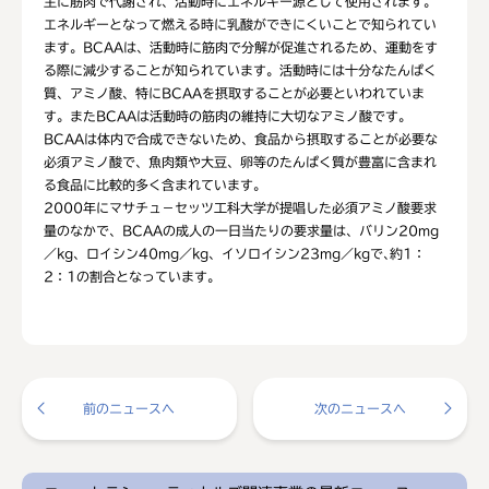
主に筋肉で代謝され、活動時にエネルギー源として使用されます。
エネルギーとなって燃える時に乳酸ができにくいことで知られてい
ます。BCAAは、活動時に筋肉で分解が促進されるため、運動をす
る際に減少することが知られています。活動時には十分なたんぱく
質、アミノ酸、特にBCAAを摂取することが必要といわれていま
す。またBCAAは活動時の筋肉の維持に大切なアミノ酸です。
BCAAは体内で合成できないため、食品から摂取することが必要な
必須アミノ酸で、魚肉類や大豆、卵等のたんぱく質が豊富に含まれ
る食品に比較的多く含まれています。
2000年にマサチュ－セッツ工科大学が提唱した必須アミノ酸要求
量のなかで、BCAAの成人の一日当たりの要求量は、バリン20mg
／kg、ロイシン40mg／kg、イソロイシン23mg／kgで､約1：
2：1の割合となっています。
前のニュースへ
次のニュースへ