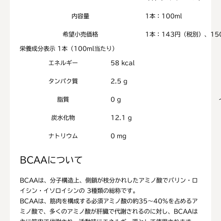
内容量
1本：100ml
希望小売価格
1本：143円（税別）、15
栄養成分表示
1本（100ml当たり）
エネルギー
58 kcal
タンパク質
2.5 g
脂質
0 g
炭水化物
12.1 g
ナトリウム
0 mg
BCAAについて
BCAAは、分子構造上、側鎖が枝分かれしたアミノ酸でバリン・ロ
イシン・イソロイシンの 3種類の総称です。
BCAAは、筋肉を構成する必須アミノ酸の約35～40%を占めるア
ミノ酸で、多くのアミノ酸が肝臓で代謝されるのに対し、BCAAは