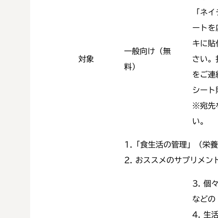
「ネイ
ートを
キに貼
一般向け（無
対象
さい。
料）
をご連
シート
※宛先
い。
1.「食生活の管理」（栄
2. おススメのサプリメン
3. 
などの
4. 