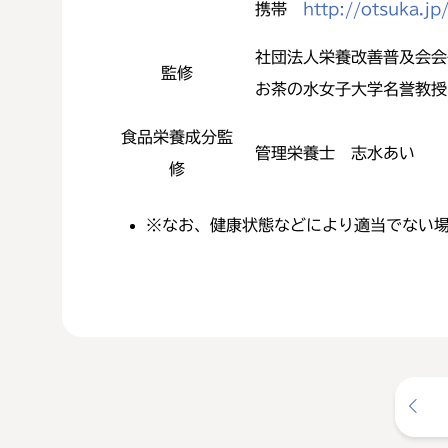
携帯
http://otsuka.j
社団法人栄養改善普及会会
監修
お茶の水女子大学名誉教授
食品栄養成分監
管理栄養士 志水あい
修
※
なお、健康状態などにより適当でない