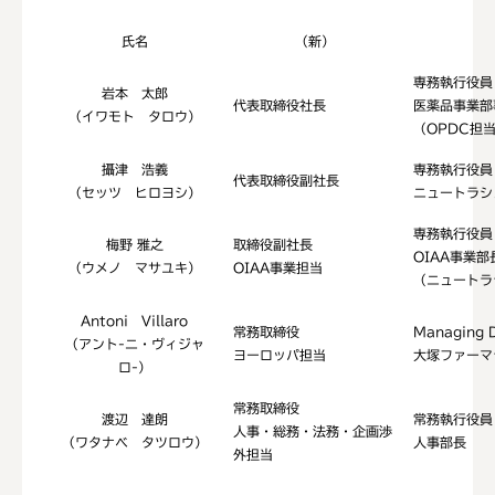
氏名
（新）
専務執行役員
岩本 太郎
代表取締役社長
医薬品事業部
（イワモト タロウ）
（OPDC担
攝津 浩義
専務執行役員
代表取締役副社長
（セッツ ヒロヨシ）
ニュートラシ
専務執行役員
梅野 雅之
取締役副社長
OIAA事業部
（ウメノ マサユキ）
OIAA事業担当
（ニュートラ
Antoni Villaro
常務取締役
Managing D
（アント-ニ・ヴィジャ
ヨーロッパ担当
大塚ファーマ
ロ-）
常務取締役
渡辺 達朗
常務執行役員
人事・総務・法務・企画渉
（ワタナベ タツロウ）
人事部長
外担当