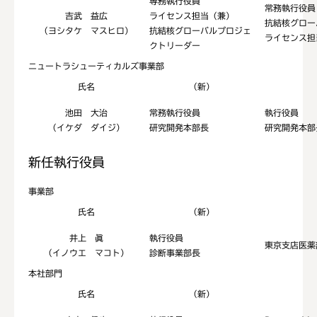
専務執行役員
常務執行役員
吉武 益広
ライセンス担当（兼）
抗結核グロー
（ヨシタケ マスヒロ）
抗結核グローバルプロジェ
ライセンス担
クトリーダー
ニュートラシューティカルズ事業部
氏名
（新）
池田 大治
常務執行役員
執行役員
（イケダ ダイジ）
研究開発本部長
研究開発本部
新任執行役員
事業部
氏名
（新）
井上 眞
執行役員
東京支店医薬
（イノウエ マコト）
診断事業部長
本社部門
氏名
（新）