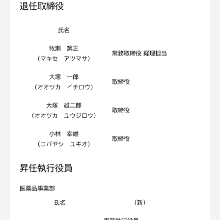
退任取締役
氏名
牧瀬 篤正
常務取締役 経理担当
（マキセ アツマサ）
大塚 一郎
取締役
（オオツカ イチロウ）
大塚 雄二郎
取締役
（オオツカ ユウジロウ）
小林 幸雄
取締役
（コバヤシ ユキオ）
昇任執行役員
医薬品事業部
氏名
（新）