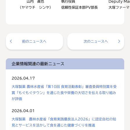
山内 眞也
執行役員
Deputy Man
（ヤマウチ シンヤ）
信頼性保証本部PV部長
大塚ファーマ
前のニュースへ
次のニュースへ
企業情報関連の最新ニュース
2026.04.17
大塚製薬 農林水産省「第10回 食育活動表彰」審査委員特別賞を受
賞「もぐもぐタウン」を通じた食や栄養の大切さを伝える取り組み
が評価
2026.04.01
大塚製薬 農林水産省「食育実践優良法人2026」に認定自社の知
見とサービスを活かして食を通じた健康づくりを推進