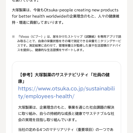
も繋げています。
大塚製薬は、今後もOtsuka-people creating new products
for better health worldwideの企業理念のもと、人々の健康維
持・増進に貢献してまいります。
※
「Vivoo（ビブー）」は、尿をかけたストリップ（試験紙）を専用アプリで読
み取ることで、自身の栄養状態をその場で測定できる栄養モニタリングサービ
スです。測定結果に合わせて、管理栄養士が監修した食や生活習慣のアドバイ
スを提供し、健康的な生活習慣をサポートします。
【参考】大塚製薬のサステナビリティ「社員の健
康」
https://www.otsuka.co.jp/sustainabili
ty/employees-health/
大塚製薬は、企業理念のもと、事業を通じた社会課題の解決
に取り組み、自らの持続的な成長と健康でサステナブルな社
会の実現を目指し取り組んでいます。
当社の定める4つのマテリアリティ（重要項目）の一つであ