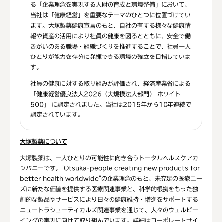
る「企業理念を実現する人財の育成と環境整備」において、
当社は「健康経営」を重要なテーマのひとつに位置づけてい
ます。大塚製薬健康宣言のもと、自社の有する様々な健康情
報や資産の活用により社員の健康を図るとともに、安全で働
きがいのある職場・組織づくりを推進することで、社員一人
ひとりが能力を存分に発揮できる環境の確立を目指していま
す。
社員の健康に対する取り組みが評価され、経済産業省による
「健康経営優良法人2026（大規模法人部門） ホワイト
500」 に認定されました。当社は2015年から10年連続で
認定されています。
大塚製薬について
大塚製薬は、一人ひとりの可能性に向き合うトータルヘルスケアカ
ンパニーです。"Otsuka-people creating new products for
better health worldwide"の企業理念のもと、未充足の医療ニー
ズに新たな価値を提供する医療関連事業と、科学的根拠をもった独
創的な製品やサービスにより日々の健康維持・増進をサポートする
ニュートラシューティカルズ関連事業を通じて、人々のウェルビー
イングの実現に向けて取り組んでいます。詳細はコーポレートサイ