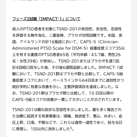
フェーズ
2
試験「
IMPACT-1
」について
成人のPTSD患者を対象にTSND-201の有効性、安全性、忍容性
を評価する無作為化、二重盲検、プラセボ対照試験です。米国、英
国、アイルランドの計16施設において、CAPS-5（Clinician-
Administered PTSD Scale for DSM-5）総重症度スコア35以
上を有する重度のPTSD患者65名（平均年齢：43.7歳、男性26
名：女性39名）が参加し、TSND-201またはプラセボを週1回、
計4回経口投与した後、その後6週間追跡しました。IMPACT-1試
験において、TSND-201群はプラセボ群と比較して、CAPS-5総
重症度スコアにおいて、ベースラインから64日目までに速効性かつ
統計学的に有意な改善を示し、主要評価項目を達成しました。な
お、TSND-201群はプラセボ群と比較して、10 日目以降の
CAPS-5総スコアの改善が一貫して大きいことが示されています。
TSND-201は概ね良好な忍容性を示しました。最も多く報告され
た治療に起因する有害事象は、頭痛、食欲低下、悪心、めまい、血
圧上昇、口渇、不眠などで、これらは通常一過性であり、投与当日
5
に発現し、1日以内に消失しました
。