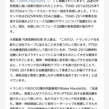
5
月に「
JAMA Psychiatry
」に掲載されています
。迅速な作
用発現と高い効果が認められたことから、TSND-201は2025年7
月にFDAよりブレークスルーセラピー指定を取得しました。トラン
センド社は2025年9月にFDAと協議し、TSND-201の開発を加
速する計画およびフェーズ3試験のデザインについて協議を行いま
した。現在、米国においてフェーズ3試験の患者登録が進行中で
す。
大塚製薬 代表取締役社長 井上眞は、「このたび、トランセンド社を
新たに当社グループに迎えることを大変うれしく思います。PTSD
の治療選択肢は依然として限られている中、TSND‑201は精神科
治療におけるパラダイムシフトになり得るものとして大きな期待が
寄せられています。精神・神経領域に長年取り組んできた当社の強
みと、トランセンド社の革新的アプローチを掛け合わせることで、
TSND‑201を新たな治療選択肢として患者さんにお届けできるよ
う、規制当局と緊密に連携しながら開発を進めてまいります」と述
べています。
トランセンド社のCEO兼共同創業者のBlake Mandellは、「迅速
に作用し、患者さんがアクセスしやすいPTSDに対する新規治療を
届けたいという思いから、私たちはトランセンド社を創業しまし
た。精神・神経領域において長年リーダーシップを発揮してきた大
塚製薬とは、当社が創業時から掲げてきた"患者さんへの貢献"とい