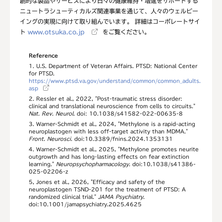
創的な製品やサービスにより日々の健康維持・増進をサポートする
ニュートラシューティカルズ関連事業を通じて、人々のウェルビー
イングの実現に向けて取り組んでいます。 詳細はコーポレートサイ
ト
www.otsuka.co.jp
をご覧ください。
Reference
1. U.S. Department of Veteran Affairs. PTSD: National Center
for PTSD.
https://www.ptsd.va.gov/understand/common/common_adults.
asp
2. Ressler et al., 2022, "Post-traumatic stress disorder:
clinical and translational neuroscience from cells to circuits."
Nat. Rev. Neurol.
doi: 10.1038/s41582-022-00635-8
3. Warner-Schmidt et al., 2024, "Methylone is a rapid-acting
neuroplastogen with less off-target activity than MDMA."
Front. Neurosci
. doi:10.3389/fnins.2024.1353131
4. Warner-Schmidt et al., 2025, "Methylone promotes neurite
outgrowth and has long-lasting effects on fear extinction
learning."
Neuropsychopharmacology
. doi:10.1038/s41386-
025-02206-z
5, Jones et al., 2026, "Efficacy and safety of the
neuroplastogen TSND-201 for the treatment of PTSD: A
randomized clinical trial."
JAMA Psychiatry
.
doi:10.1001/jamapsychiatry.2025.4625