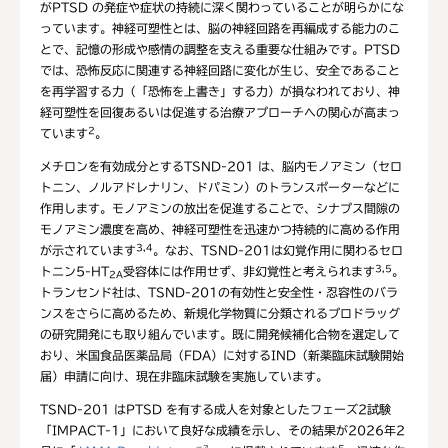
がPTSD の発症や症状の持続に深く関わっていることが明らかにな
っています。神経可塑性とは、脳の神経回路を再編成する能力のこ
とで、記憶の形成や感情の調整を支える重要な仕組みです。PTSD
では、恐怖反応に関連する神経回路に変化が生じ、安全であること
を再学習する力（「恐怖を上書き」する力）が損なわれており、神
経可塑性を回復あるいは促進する治療アプローチへの関心が高まっ
2
ています
。
メチロンを有効成分とするTSND-201 は、脳内モノアミン（セロ
トニン、ノルアドレナリン、ドパミン）のトランスポーターなどに
作用します。モノアミンの放出を促進することで、シナプス間隙の
モノアミン濃度を高め、神経可塑性を迅速かつ持続的に高める作用
3,4
が示されています
。なお、TSND-201は幻覚作用に関わるセロ
3,5
トニン5-HT
受容体には作用せず、非幻覚性と考えられます
。
2A
トランセンド社は、TSND-201の有効性と安全性・忍容性のバラ
ンスをさらに高めるため、新規化学物質に分類されるプロドラッグ
の研究開発にも取り組んでいます。既に開発候補化合物を選定して
おり、米国食品医薬品局（FDA）に対するIND（新薬臨床試験開始
届）申請に向け、現在非臨床試験を実施しています。
TSND-201 はPTSD を有する成人を対象としたフェーズ2試験
「IMPACT-1」において良好な成績を示し、その結果が2026年2