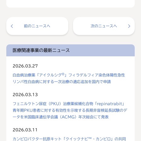
前のニュースへ
次のニュースへ
医療関連事業の最新ニュース
2026.03.27
®
白血病治療薬「アイクルシグ
」フィラデルフィア染色体陽性急性
リンパ性白血病に対する一次治療の適応追加を国内で申請
2026.03.13
フェニルケトン尿症（PKU）治療薬候補化合物「repinatrabit」
青年期PKU患者に対する有効性を示唆する長期非盲検延長試験のデ
ータを米国臨床遺伝学会議（ACMG）年次総会にて発表
2026.03.11
カンピロバクター抗原キット「クイックナビ™‐カンピロ」の共同