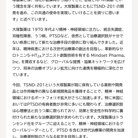
う理念を深く共有しています。大塚製薬とともにTSND-201 の開
発を進め、この共通の使命を実現していけることを誇りに思いま
す」と述べています。
大塚製薬は 1970 年代より精神・神経領域に注力し、統合失調症、
双極性障害、うつ病、PTSDなど、依然として治療選択肢が十分で
ない疾患に対して新たな治療手段の提供に取り組んできました。近
年は、精神疾患における次世代治療薬の創出を目指し、革新的なセ
ロトニン5-HT
アゴニスト創製技術を有する Mindset Pharma,
2A
Inc. を買収するなど、グローバルな提携・協業ネットワークを広げ
つつ、将来の治療オプション拡充に向けた連携を積極的に深化させ
ています。
今回、TSND-201という大塚製薬が既に保有している薬剤や開発
品とは作用機序の異なる新規開発品を獲得することで、精神・神経
領域におけるポートフォリオ拡大がさらに加速します。特に米国に
おいてはPTSDの有病者数が非常に多いにも関わらず、治療選択肢
は心理療法と抗うつ薬に限られており、効果と安全性が科学的に裏
付けられた新たな治療選択肢が求められています。大塚製薬はトラ
ンセンド社をグループに迎えることで、精神・神経領域におけるグ
ローバルリーダーとして、PTSD を含む次世代治療薬の開発を加速
し、治療選択肢のさらなる拡充を目指します。