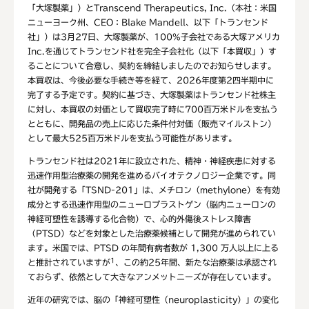
「大塚製薬」）とTranscend Therapeutics, Inc.（本社：米国
ニューヨーク州、CEO：Blake Mandell、以下「トランセンド
社」）は3月27日、大塚製薬が、100%子会社である大塚アメリカ
Inc.を通じてトランセンド社を完全子会社化（以下「本買収」）す
ることについて合意し、契約を締結しましたのでお知らせします。
本買収は、今後必要な手続き等を経て、2026年度第2四半期中に
完了する予定です。契約に基づき、大塚製薬はトランセンド社株主
に対し、本買収の対価として買収完了時に700百万米ドルを支払う
とともに、開発品の売上に応じた条件付対価（販売マイルストン）
として最大525百万米ドルを支払う可能性があります。
トランセンド社は2021年に設立された、精神・神経疾患に対する
迅速作用型治療薬の開発を進めるバイオテクノロジー企業です。同
社が開発する「TSND-201」は、メチロン（methylone）を有効
成分とする迅速作用型のニューロプラストゲン（脳内ニューロンの
神経可塑性を誘導する化合物）で、心的外傷後ストレス障害
（PTSD）などを対象とした治療薬候補として開発が進められてい
ます。米国では、PTSD の年間有病者数が 1,300 万人以上に上る
1
と推計されていますが
、この約25年間、新たな治療薬は承認され
ておらず、依然として大きなアンメットニーズが存在しています。
近年の研究では、脳の「神経可塑性（neuroplasticity）」の変化