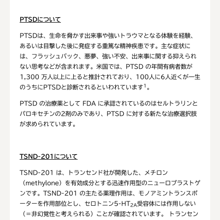
PTSD
について
PTSDは、生命を脅かす出来事や強いトラウマとなる体験を経験、
あるいは目撃した後に発症する重篤な精神疾患です。主な症状に
は、フラッシュバック、悪夢、強い不安、出来事に関する抑えられ
ない思考などが含まれます。米国では、PTSD の年間有病者数が
1,300 万人以上に上ると推計されており、100人に6人近くが一生
1
のうちにPTSDと診断されるといわれています
。
PTSD の治療薬として FDA に承認されているのはセルトラリンと
パロキセチンの2剤のみであり、PTSD に対する新たな治療選択肢
が求められています。
TSND-201
について
TSND-201 は、トランセンド社が開発した、メチロン
（methylone）を有効成分とする迅速作用型のニューロプラストゲ
ンです。TSND-201 の主たる薬理作用は、モノアミントランスポ
ーターを作用部位とし、セロトニン5-HT
受容体には作用しない
2A
（＝非幻覚性と考えられる）ことが確認されています。 トランセン