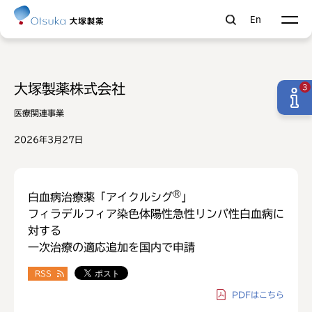
En
大塚製薬株式会社
3
医療関連事業
2026年3月27日
®
白血病治療薬「アイクルシグ
」
フィラデルフィア染色体陽性急性リンパ性白血病に
対する
一次治療の適応追加を国内で申請
RSS
PDF
はこちら