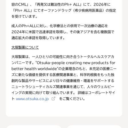
容のCML」、「再発又は難治性のPh+ ALL」にて、2026年に
「Ph+ ALL」にてオーファンドラッグ（希少疾病用医薬品）の指定
を受けています。
成人のPh+ALLに対し、化学療法との併用で一次治療の適応を
2024年に米国で迅速承認を取得し、その後アジアを含む複数国で
適応拡大の承認を取得しています。
大塚製薬について
大塚製薬は、一人ひとりの可能性に向き合うトータルヘルスケアカ
ンパニーです。"Otsuka-people creating new products for
better health worldwide"の企業理念のもと、未充足の医療ニー
ズに新たな価値を提供する医療関連事業と、科学的根拠をもった独
創的な製品やサービスにより日々の健康維持・増進をサポートする
ニュートラシューティカルズ関連事業を通じて、人々のウェルビー
イングの実現に向けて取り組んでいます。 詳細はコーポレートサイ
ト
www.otsuka.co.jp
をご覧ください。