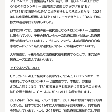
®
アイクルシグ（米国製品名：Iclusig
）は、成人Ph+ALLにおけ
る"他のチロシンキナーゼ阻害薬が適応とならない場合"およ
び"T3151変異陽性の場合"の単剤療法として承認された後、2024
年には化学療法併用によるPh+ALLの一次治療としてFDAより適応
拡大の迅速承認を取得しました。
日本においては、治療の第一選択薬となるチロシンキナーゼ阻害薬
は限られており、予後の観点からも一次治療に用いる新たな治療選
択肢が求められています。こうしたことから、本剤が国内の白血病
患者さんにとって新たな選択肢となることが期待されています。
大塚製薬は、今後も新たな治療選択肢を提供することで、未充足の
医療ニーズに応えてまいります。
アイクルシグについて
CMLとPh+ ALLで発現する異常な
BCR::ABL1
チロシンキナーゼ
を標的とするチロシンキナーゼ阻害薬です。本剤は、野生型
BCR::ABL1
に加え、T315I変異を含む臨床的に重要な他の治療抵
抗性変異を阻害し、CMLおよびPh+ALLに効果を示します。
2012年に「Iclusig」として米国で、2013年に欧州で承認を取得
しました。日本では2016年に大塚製薬が承認を取得し、同年販売
を開始しています。なお、2015年に「前治療薬に抵抗性又は不耐