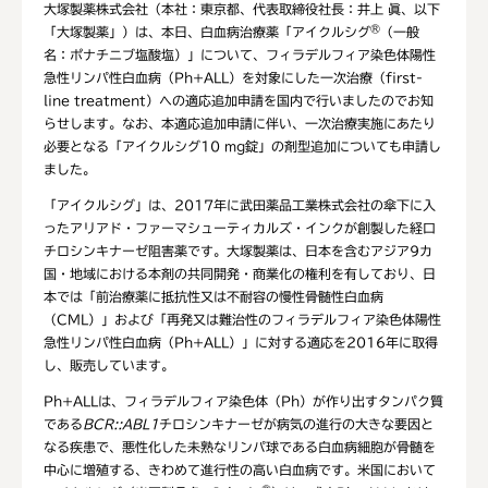
大塚製薬株式会社（本社：東京都、代表取締役社長：井上 眞、以下
®
「大塚製薬」）は、本日、白血病治療薬「アイクルシグ
（一般
名：ポナチニブ塩酸塩）」について、フィラデルフィア染色体陽性
急性リンパ性白血病（Ph+ALL）を対象にした一次治療（first-
line treatment）への適応追加申請を国内で行いましたのでお知
らせします。なお、本適応追加申請に伴い、一次治療実施にあたり
必要となる「アイクルシグ10 mg錠」の剤型追加についても申請し
ました。
「アイクルシグ」は、2017年に武田薬品工業株式会社の傘下に入
ったアリアド・ファーマシューティカルズ・インクが創製した経口
チロシンキナーゼ阻害薬です。大塚製薬は、日本を含むアジア9カ
国・地域における本剤の共同開発・商業化の権利を有しており、日
本では「前治療薬に抵抗性又は不耐容の慢性骨髄性白血病
（CML）」および「再発又は難治性のフィラデルフィア染色体陽性
急性リンパ性白血病（Ph+ALL）」に対する適応を2016年に取得
し、販売しています。
Ph+ALLは、フィラデルフィア染色体（Ph）が作り出すタンパク質
である
BCR::ABL1
チロシンキナーゼが病気の進行の大きな要因と
なる疾患で、悪性化した未熟なリンパ球である白血病細胞が骨髄を
中心に増殖する、きわめて進行性の高い白血病です。米国において