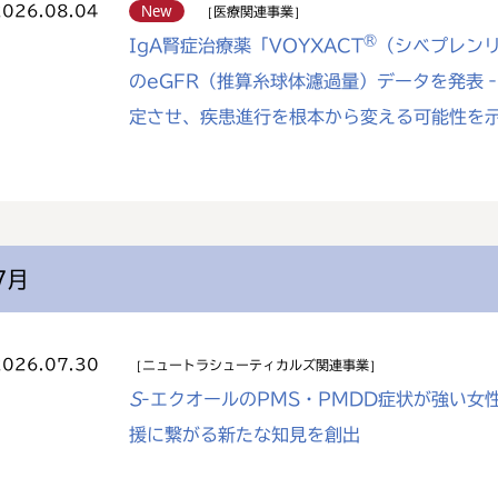
2026.08.04
New
医療関連事業
®
IgA腎症治療薬「VOYXACT
（シベプレン
のeGFR（推算糸球体濾過量）データを発表
定させ、疾患進行を根本から変える可能性を示
7月
2026.07.30
ニュートラシューティカルズ関連事業
S
-エクオールのPMS・PMDD症状が強い
援に繋がる新たな知見を創出