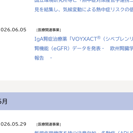
国立環境研究所等と「熱中症対策産官学連携
見を結集し、気候変動による熱中症リスクの
2026.06.05
医療関連事業
®
IgA腎症治療薬「VOYXACT
（シベプレン
腎機能（eGFR）データを発表‐ 欧州腎臓
報告 ‐
5月
2026.05.29
医療関連事業