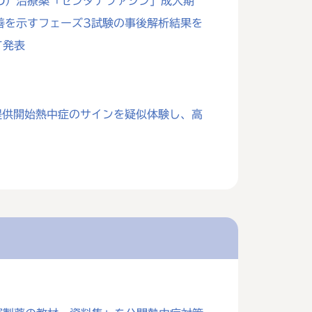
D）治療薬「センタナファジン」成人期
善を示すフェーズ3試験の事後解析結果を
て発表
」提供開始熱中症のサインを疑似体験し、高