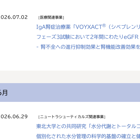
2026.07.02
医療関連事業
®
IgA腎症治療薬「VOYXACT
（シベプレン
フェーズ3試験において2年間にわたりeGF
- 腎不全への進行抑制効果と腎機能改善効果を
6月
2026.06.29
ニュートラシューティカルズ関連事業
東北大学との共同研究「水分代謝とトータル
個別化された水分管理の科学的基盤の確立と