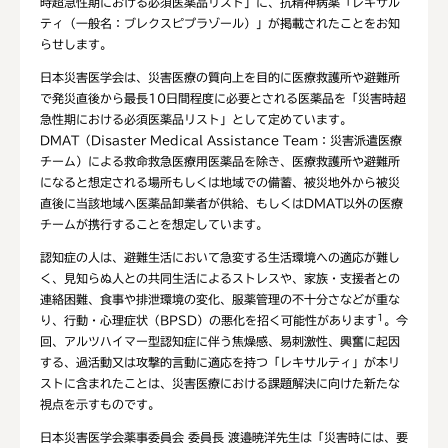
時超急性期における必須医薬品リスト」に、抗精神病薬「レキサル
ティ（一般名：ブレクスピプラゾール）」が掲載されたことをお知
らせします。
日本災害医学会は、災害医療の質向上を目的に医療救護所や避難所
で発災直後から最長10日間程度に必要とされる医薬品を「災害時超
急性期における必須医薬品リスト」として定めています。
DMAT（Disaster Medical Assistance Team：災害派遣医療
チーム）による救命救急医療用医薬品を除き、医療救護所や避難所
になると想定される場所もしくは地域での備蓄、被災地外から被災
直後に当該地域へ医薬品卸業者が供給、もしくはDMAT以外の医療
チームが携行することを想定しています。
認知症の人は、避難生活において急変する生活環境への適応が難し
く、見知らぬ人との共同生活によるストレスや、家族・支援者との
連絡困難、食事や排泄環境の変化、服薬管理の不十分さなどが重な
1
り、行動・心理症状（BPSD）の悪化を招く可能性があります
。今
回、アルツハイマー型認知症に伴う焦燥感、易刺激性、興奮に起因
する、過活動又は攻撃的言動に適応を持つ「レキサルティ」が本リ
ストに含まれたことは、災害医療における課題解決に向けた新たな
視点を示すものです。
日本災害医学会薬事委員会 委員長 渡邉暁洋先生は「災害時には、要