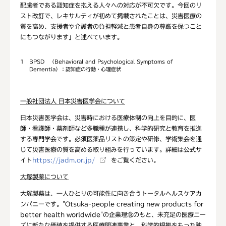
配慮者である認知症を抱える人々への対応が不可欠です。今回のリ
スト改訂で、レキサルティが初めて掲載されたことは、災害医療の
質を高め、支援者や介護者の負担軽減と患者自身の尊厳を保つこと
にもつながります」と述べています。
1
BPSD （Behavioral and Psychological Symptoms of
Dementia）：認知症の行動・心理症状
一般社団法人
日本災害医学会について
日本災害医学会は、災害時における医療体制の向上を目的に、医
師・看護師・薬剤師など多職種が連携し、科学的研究と教育を推進
する専門学会です。必須医薬品リストの策定や研修、学術集会を通
じて災害医療の質を高める取り組みを行っています。詳細は公式サ
イト
https://jadm.or.jp/
をご覧ください。
大塚製薬について
大塚製薬は、一人ひとりの可能性に向き合うトータルヘルスケアカ
ンパニーです。"Otsuka-people creating new products for
better health worldwide"の企業理念のもと、未充足の医療ニー
ズに新たな価値を提供する医療関連事業と、科学的根拠をもった独