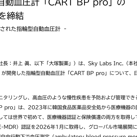
自動血圧計「CART BP pro」の
を締結
還された指輪型自動血圧計 ‐
井上 眞、以下「大塚製薬」）は、Sky Labs Inc.（本社
社」）が開発した指輪型自動血圧計「CART BP pro」につい
ニタリングし、高血圧のような慢性疾患を予防および管理でき
P pro」は、2023年に韓国食品医薬品安全処から医療機器
しては世界で初めて、医療機器認証と保険償還の両方を取得して
CE-MDR）認証を2026年1月に取得し、グローバル市場展
下で血圧測定（ambulatory blood pressure m