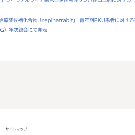
」フィラデルフィア染色体陽性急性リンパ性白血病に対する
療薬候補化合物「repinatrabit」 青年期PKU患者に
MG）年次総会にて発表
サイトマップ