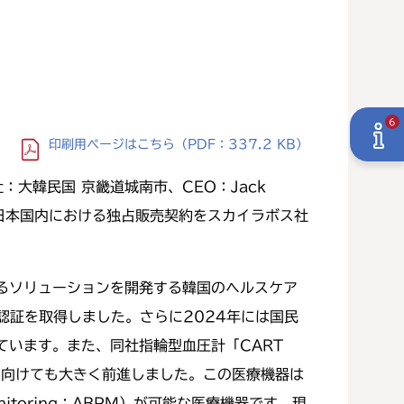
6
印刷用ページ
はこちら
（PDF：337.2 KB）
：大韓民国 京畿道城南市、CEO：Jack
て、日本国内における独占販売契約をスカイラボス社
るソリューションを開発する韓国のヘルスケア
の認証を取得しました。さらに2024年には国民
います。また、同社指輪型血圧計「CART
開に向けても大きく前進しました。この医療機器は
onitoring：ABPM）が可能な医療機器です。現