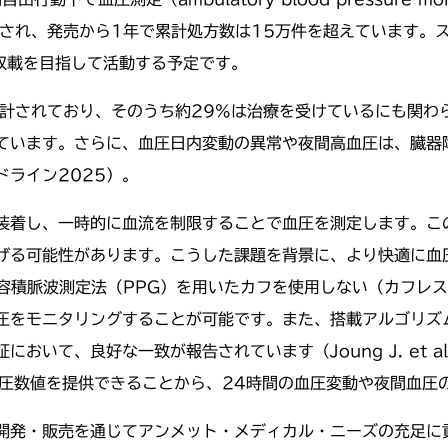
用され、発売から1年で累計処方数は15万件を超えています。ス
収載を目指して活動する予定です。
推計されており、そのうち約29%は治療を受けているにも関わ
ています。さらに、血圧日内変動の異常や夜間高血圧は、臓器
ライン2025）。
装着し、一時的に血流を制限することで血圧を測定します。こ
げる可能性があります。こうした課題を背景に、より快適に血
光電式容積脈波測定法（PPG）を用いたカフを使用しない（カフ
圧をモニタリングすることが可能です。また、搭載アルゴリズ
良好な一致が報告されています（Joung J. et al., Scie
スで血圧数値を提供できることから、24時間の血圧変動や夜間血
開発・販売を通じてアンメット・メディカル・ニーズの充足に