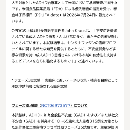
人を対象としたADHD治療薬として米国において承認審査が進行中
です。米国食品医薬品局（FDA）による優先審査の指定を受け、審
査終了目標日（PDUFA date）は2026年7月24日に設定されて
います。
OPDCの上級副社長兼医学責任者John Krausは、「不安症を併発
されている成人 ADHD患者さんは非常に多く、またその治療が難し
いとされています。本試験結果は、センタナファジンの臨床プロフ
ァイルに関する新たな知見を提供するとともに、不安症併発など多
様な背景を持つ成人ADHD患者さんにおける本剤の有効性を支持す
るエビデンスをさらに強化するものです」と述べています。
* フェーズ3b試験： 実臨床に近いデータの収集・補完を目的として
承認申請前後に実施される臨床試験
フェーズ
3b
試験（
NCT06973577
）
について
本試験は、ADHDに加え全般性不安症（GAD）および／または社交
不安症（SAD）を併発する18～65歳の成人患者315例を対象とし
た無作為化二重盲検プラセボ対照フェーズ3b試験です。主要評価項