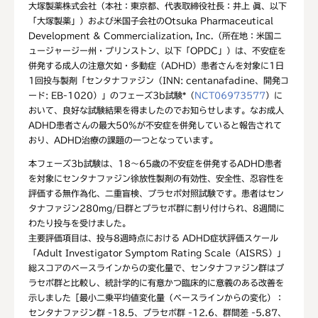
大塚製薬株式会社（本社：東京都、代表取締役社長：井上 眞、以下
「大塚製薬」）および米国子会社のOtsuka Pharmaceutical
Development & Commercialization, Inc.（所在地：米国ニ
ュージャージー州・プリンストン、以下「OPDC」）は、不安症を
併発する成人の注意欠如・多動症（ADHD）患者さんを対象に1日
1回投与製剤「センタナファジン（INN: centanafadine、開発コ
ード: EB-1020）」のフェーズ3b試験*（
NCT06973577
）に
おいて、良好な試験結果を得ましたのでお知らせします。なお成人
ADHD患者さんの最大50%が不安症を併発していると報告されて
おり、ADHD治療の課題の一つとなっています。
本フェーズ3b試験は、18～65歳の不安症を併発するADHD患者
を対象にセンタナファジン徐放性製剤の有効性、安全性、忍容性を
評価する無作為化、二重盲検、プラセボ対照試験です。患者はセン
タナファジン280mg/日群とプラセボ群に割り付けられ、8週間に
わたり投与を受けました。
主要評価項目は、投与8週時点における ADHD症状評価スケール
「Adult Investigator Symptom Rating Scale（AISRS）」
総スコアのベースラインからの変化量で、センタナファジン群はプ
ラセボ群と比較し、統計学的に有意かつ臨床的に意義のある改善を
示しました［最小二乗平均値変化量（ベースラインからの変化）：
センタナファジン群 -18.5、プラセボ群 -12.6、群間差 -5.87、