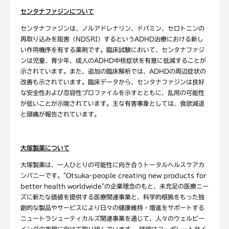
センタナファジンについて
センタナファジンは、ノルアドレナリン、ドパミン、セロトニンの
再取り込みを阻害（NDSRI）するというADHD治療における新し
い作用機序を有する薬剤です。臨床試験において、センタナファジ
ンは児童、青少年、成人のADHD中核症状を有意に低減することが
示されています。また、追加の臨床解析では、ADHDの周辺症状の
改善も示されています。臨床データから、センタナファジンは良好
な安全性および忍容性プロファイルを示すとともに、乱用の可能性
が低いことが示唆されています。主な有害事象としては、食欲減退
と頭痛が報告されています。
大塚製薬について
大塚製薬は、一人ひとりの可能性に向き合うトータルヘルスケアカ
ンパニーです。"Otsuka-people creating new products for
better health worldwide"の企業理念のもと、未充足の医療ニー
ズに新たな価値を提供する医療関連事業と、科学的根拠をもった独
創的な製品やサービスにより日々の健康維持・増進をサポートする
ニュートラシューティカルズ関連事業を通じて、人々のウェルビー