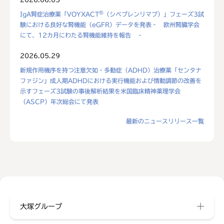
®
IgA腎症治療薬「VOYXACT
（シベプレンリマブ）」フェーズ3試
験における良好な腎機能（eGFR）データを発表‐ 欧州腎臓学会
にて、12カ月にわたる腎機能維持を報告 ‐
2026.05.29
新規作用機序を持つ注意欠如・多動症（ADHD）治療薬「センタナ
ファジン」成人期ADHDにおける実行機能および情動調節の改善を
示すフェーズ3試験の事後解析結果を米国臨床精神薬理学会
（ASCP）年次総会にて発表
最新のニュースリリース一覧
大塚グループ