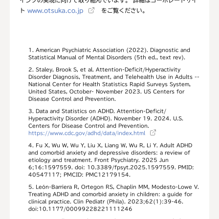
イングの実現に向けて取り組んでいます。 詳細はコーポレートサイ
ト
www.otsuka.co.jp
をご覧ください。
1. American Psychiatric Association (2022). Diagnostic and
Statistical Manual of Mental Disorders (5th ed., text rev).
2. Staley, Brook S, et al. Attention-Deficit/Hyperactivity
Disorder Diagnosis, Treatment, and Telehealth Use in Adults --
National Center for Health Statistics Rapid Surveys System,
United States, October- November 2023. US Centers for
Disease Control and Prevention.
3. Data and Statistics on ADHD. Attention-Deficit/
Hyperactivity Disorder (ADHD). November 19. 2024. U.S.
Centers for Disease Control and Prevention.
https://www.cdc.gov/adhd/data/index.html
4. Fu X, Wu W, Wu Y, Liu X, Liang W, Wu R, Li Y. Adult ADHD
and comorbid anxiety and depressive disorders: a review of
etiology and treatment. Front Psychiatry. 2025 Jun
6;16:1597559. doi: 10.3389/fpsyt.2025.1597559. PMID:
40547117; PMCID: PMC12179154.
5. León-Barriera R, Ortegon RS, Chaplin MM, Modesto-Lowe V.
Treating ADHD and comorbid anxiety in children: a guide for
clinical practice. Clin Pediatr (Phila). 2023;62(1):39-46.
doi:10.1177/00099228221111246