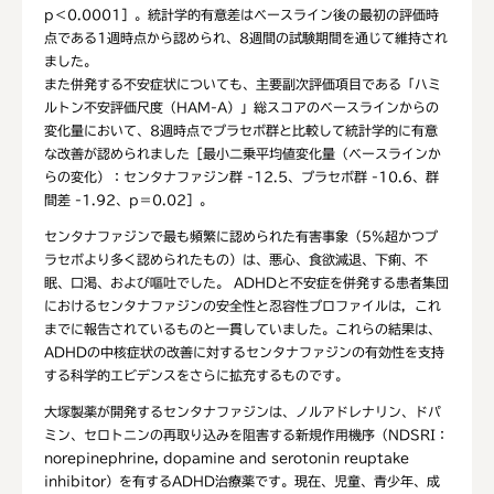
p＜0.0001］。統計学的有意差はベースライン後の最初の評価時
点である1週時点から認められ、8週間の試験期間を通じて維持され
ました。
また併発する不安症状についても、主要副次評価項目である「ハミ
ルトン不安評価尺度（HAM-A）」総スコアのベースラインからの
変化量において、8週時点でプラセボ群と比較して統計学的に有意
な改善が認められました［最小二乗平均値変化量（ベースラインか
らの変化）：センタナファジン群 -12.5、プラセボ群 -10.6、群
間差 -1.92、p＝0.02］。
センタナファジンで最も頻繁に認められた有害事象（5%超かつプ
ラセボより多く認められたもの）は、悪心、食欲減退、下痢、不
眠、口渇、および嘔吐でした。 ADHDと不安症を併発する患者集団
におけるセンタナファジンの安全性と忍容性プロファイルは，これ
までに報告されているものと一貫していました。これらの結果は、
ADHDの中核症状の改善に対するセンタナファジンの有効性を支持
する科学的エビデンスをさらに拡充するものです。
大塚製薬が開発するセンタナファジンは、ノルアドレナリン、ドパ
ミン、セロトニンの再取り込みを阻害する新規作用機序（NDSRI：
norepinephrine, dopamine and serotonin reuptake
inhibitor）を有するADHD治療薬です。現在、児童、青少年、成