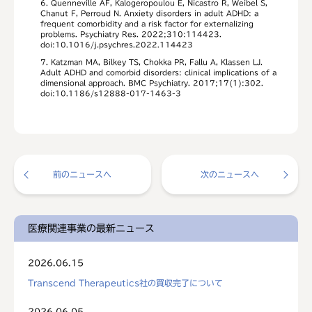
6. Quenneville AF, Kalogeropoulou E, Nicastro R, Weibel S,
Chanut F, Perroud N. Anxiety disorders in adult ADHD: a
frequent comorbidity and a risk factor for externalizing
problems. Psychiatry Res. 2022;310:114423.
doi:10.1016/j.psychres.2022.114423
7. Katzman MA, Bilkey TS, Chokka PR, Fallu A, Klassen LJ.
Adult ADHD and comorbid disorders: clinical implications of a
dimensional approach. BMC Psychiatry. 2017;17(1):302.
doi:10.1186/s12888-017-1463-3
前のニュースへ
次のニュースへ
医療関連事業の最新ニュース
2026.06.15
Transcend Therapeutics社の買収完了について
2026.06.05