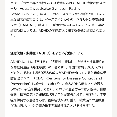
目は、プラセボ群と比較した8週時点における ADHD症状評価スケ
ール「Adult Investigator Symptom Rating
Scale（AISRS）」総スコアのベースラインからの変化量でした。
主な副次評価項目には、ベースラインからの「ハミルトン不安評価
尺度（HAM-A）」総スコアの変化が含まれました。その他の副次
評価項目としては、ADHDの関連症状に関する指標が評価されまし
た。
注意欠如・多動症（
ADHD
）および不安症について
ADHDは、主に「不注意」「多動性・衝動性」を特徴とする慢性的
1
な神経発達症（発達障害）の一種です
。米国では約700万人の子
どもと、推定約1,550万人の成人がADHDを有していると米疾病予
防管理センター（CDC：Centers for Disease Control and
2,3
Prevention）は報告しています
。成人ADHD患者さんの最大
50%が不安症を併発しており、これらの患者さんでは入院率、自殺
4-6
傾向、精神病症状の発現率が高いことが報告されています
。不安
症を併発する患者さんは、臨床症状がより重く、職業面での達成度
6,7
が低いほか、生活の質の低下を経験することがあります
。