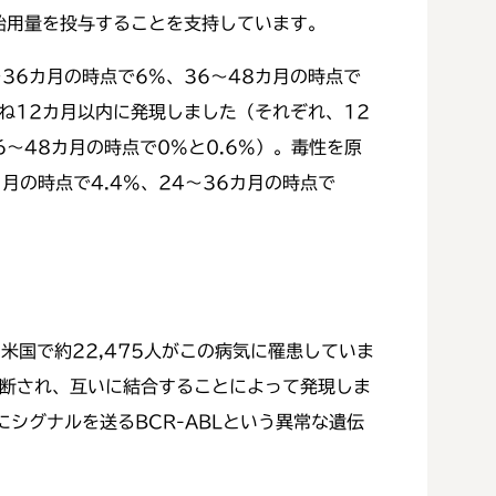
開始用量を投与することを支持しています。
36カ月の時点で6%、36～48カ月の時点で
ね12カ月以内に発現しました（それぞれ、12
36～48カ月の時点で0%と0.6%）。毒性を原
月の時点で4.4%、24～36カ月の時点で
国で約22,475人がこの病気に罹患していま
が切断され、互いに結合することによって発現しま
シグナルを送るBCR-ABLという異常な遺伝