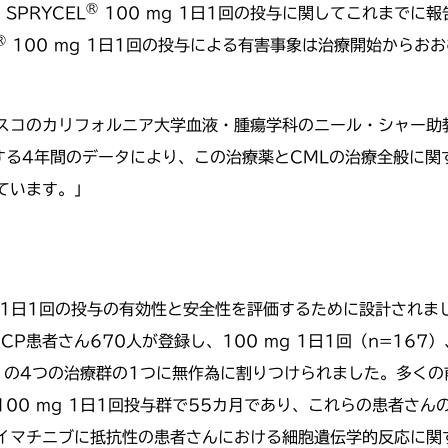
®
PRYCEL
100 mg 1日1回の投与に関してこれまでに
®
100 mg 1日1回の投与による有害事象は治療開始からお
コのカリフォルニア大学血液・腫瘍学科のニール・シャー助教授
する4年間のデータにより、この治療薬とCMLの治療全般に関
ています。」
g 1日1回の投与の有効性と安全性を評価するために設計され
P患者さん670人が登録し、100 mg 1日1回（n=167）、5
168）の4つの治療群の1つに無作為に割りつけられました。多
00 mg 1日1回投与群で55カ月であり、これらの患者さん
イマチニブに抵抗性の患者さんにおける細胞遺伝学的反応に関