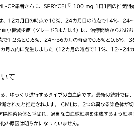
®
-CP患者さんに、SPRYCEL
100 mg 1日1回の推奨
、12カ月目の時点で10%、24カ月目の時点で14%、24～
と血小板減少症（グレード3または4）は、治療開始からおおむ
で1.2%と0.6%、24～36カ月の時点で0.6%と0.6%、
カ月以内に発生しました（12カ月の時点で11%、12～24カ
ついて
る、ゆっくり進行するタイプの白血病です。最新の統計では、米
Lと診断されたと推定されます。 CMLは、2つの異なる染色体
陽性染色体と呼ばれ、過剰な白血球細胞を生成するよう細胞に
変化の原因は明らかになっていません。