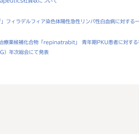
rapeutics社買収について
®
」フィラデルフィア染色体陽性急性リンパ性白血病に対する
療薬候補化合物「repinatrabit」 青年期PKU患者に
MG）年次総会にて発表