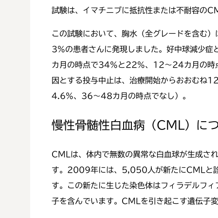
試験は、イマチニブに抵抗性または不耐容のCML
この試験において、胸水（全グレードを含む）は
3%の患者さんに発現しました。好中球減少症
カ月の時点で34%と22%、12～24カ月の時点
因とする投与中止は、治療開始からおおむね12
4.6%、36～48カ月の時点でなし）。
慢性骨髄性白血病（CML）に
CMLは、体内で無数の異常な白血球が生成され
す。2009年には、5,050人が新たにCM
す。この新たに生じた染色体はフィラデルフィア
子を含んでいます。CMLを引き起こす遺伝子