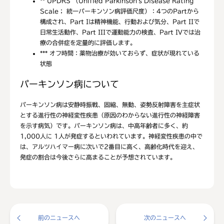
**
UPDRS （Unified Parkinson's Disease Rating
Scale； 統一パーキンソン病評価尺度）：4つのPartから
構成され、Part Iは精神機能、行動および気分、Part IIで
日常生活動作、Part IIIで運動能力の検査、Part IVでは治
療の合併症を定量的に評価します。
***
オフ時間：薬物治療が効いておらず、症状が現れている
状態
パーキンソン病について
パーキンソン病は安静時振戦、固縮、無動、姿勢反射障害を主症状
とする進行性の神経変性疾患（原因のわからない進行性の神経障害
を示す病気）です。パーキンソン病は、中高年齢者に多く、約
1,000人に 1人が発症するといわれています。神経変性疾患の中で
は、アルツハイマー病に次いで2番目に高く、高齢化時代を迎え、
発症の割合は今後さらに高まることが予想されています。
前のニュースへ
次のニュースへ