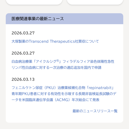
医療関連事業の最新ニュース
2026.03.27
大塚製薬のTranscend Therapeutics社買収について
2026.03.27
®
白血病治療薬「アイクルシグ
」フィラデルフィア染色体陽性急性
リンパ性白血病に対する一次治療の適応追加を国内で申請
2026.03.13
フェニルケトン尿症（PKU）治療薬候補化合物「repinatrabit」
青年期PKU患者に対する有効性を示唆する長期非盲検延長試験のデ
ータを米国臨床遺伝学会議（ACMG）年次総会にて発表
最新のニュースリリース一覧