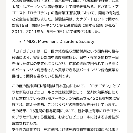
大塚製薬株式会社（本社：東京都千代田区、代表取締役社長：岩本
太郎）はパーキンソン病治療薬として開発を進める、ドパミン・ア
ゴニスト「ロチゴチン」の臨床第III相試験において、同剤の有効性
と安全性を確認しました。試験結果は、カナダ・トロントで開かれ
*
た第15回 国際パーキンソン病と運動障害に関する会議（MDS
2011、2011年6月5日～9日）にて発表されました。
*
MDS: Movement Disorders Society
「ロチゴチン」は一日一回の経皮吸収型貼付剤という国内初の投与
経路により、安定した血中濃度を維持し、日中・夜間を問わず一日
を通した症状の安定化につながり、症状の発現で困られている多く
のパーキンソン病患者さんへ貢献できる抗パーキンソン病治療薬を
目指して開発を進めている製剤です。
この度の臨床第III相試験は日本国内において、「ロチゴチン」とプ
ラセボ及びロピニロールとの比較試験として、薬剤の効果が出にく
いと言われている進行期パーキンソン病患者さん420名を対象に実
施され、震えや姿勢、こわばりなどの改善効果を検討しています。
その結果、16週間の投与期間において、統計学上有意にロチゴチン
のプラセボに対する優越性、およびロピニロールに対する非劣性が
確認されました。
安全性の評価では、死亡例および致死的な有害事象は認められませ