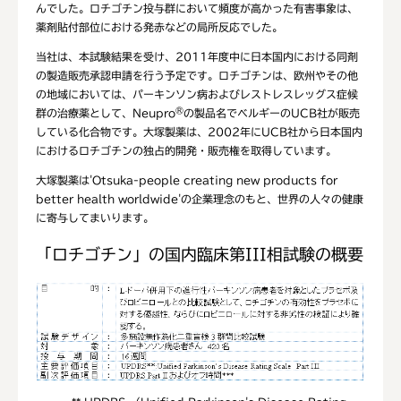
んでした。ロチゴチン投与群において頻度が高かった有害事象は、
薬剤貼付部位における発赤などの局所反応でした。
当社は、本試験結果を受け、2011年度中に日本国内における同剤
の製造販売承認申請を行う予定です。ロチゴチンは、欧州やその他
の地域においては、パーキンソン病およびレストレスレッグス症候
®
群の治療薬として、Neupro
の製品名でベルギーのUCB社が販売
している化合物です。大塚製薬は、2002年にUCB社から日本国内
におけるロチゴチンの独占的開発・販売権を取得しています。
大塚製薬は'Otsuka-people creating new products for
better health worldwide'の企業理念のもと、世界の人々の健康
に寄与してまいります。
「ロチゴチン」の国内臨床第III相試験の概要